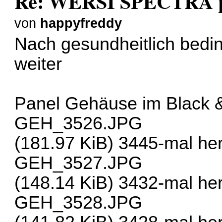
Re: WERSI SPECTRA pl
von
happyfreddy
Nach gesundheitlich bedin
weiter
Panel Gehäuse im Black 
GEH_3526.JPG
(181.97 KiB) 3445-mal he
GEH_3527.JPG
(148.14 KiB) 3432-mal he
GEH_3528.JPG