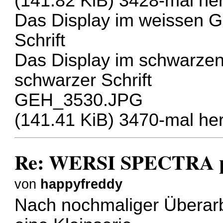
(141.82 KiB) 3428-mal he
Das Display im weissen Ge
Schrift
Das Display im schwarzen
schwarzer Schrift
GEH_3530.JPG
(141.41 KiB) 3470-mal he
Re: WERSI SPECTRA pl
von
happyfreddy
Nach nochmaliger Überarb