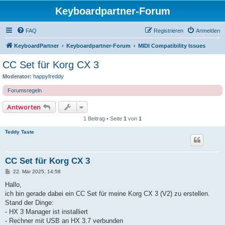
Keyboardpartner-Forum
FAQ
Registrieren
Anmelden
KeyboardPartner
Keyboardpartner-Forum
MIDI Compatibility Issues
CC Set für Korg CX 3
Moderator:
happyfreddy
Forumsregeln
Antworten
1 Beitrag • Seite
1
von
1
Teddy Taste
CC Set für Korg CX 3
B
22. Mär 2025, 14:58
e
i
Hallo,
t
ich bin gerade dabei ein CC Set für meine Korg CX 3 (V2) zu erstellen.
r
a
Stand der Dinge:
g
- HX 3 Manager ist installiert
- Rechner mit USB an HX 3.7 verbunden