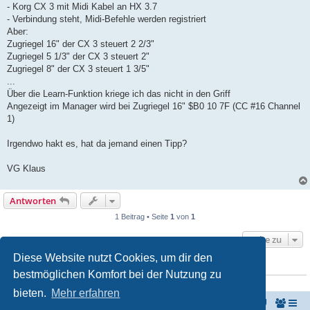
- Korg CX 3 mit Midi Kabel an HX 3.7
- Verbindung steht, Midi-Befehle werden registriert
Aber:
Zugriegel 16" der CX 3 steuert 2 2/3"
Zugriegel 5 1/3" der CX 3 steuert 2"
Zugriegel 8" der CX 3 steuert 1 3/5"
...
Über die Learn-Funktion kriege ich das nicht in den Griff
Angezeigt im Manager wird bei Zugriegel 16" $B0 10 7F (CC #16 Channel
1)
Irgendwo hakt es, hat da jemand einen Tipp?
VG Klaus
Antworten
1 Beitrag • Seite
1
von
1
Gehe zu
Diese Website nutzt Cookies, um dir den
WER IST ONLINE?
bestmöglichen Komfort bei der Nutzung zu
Mitglieder in diesem Forum: 0 Mitglieder und 0 Gäste
bieten.
Mehr erfahren
KeyboardPartner
Keyboardpartner-Forum