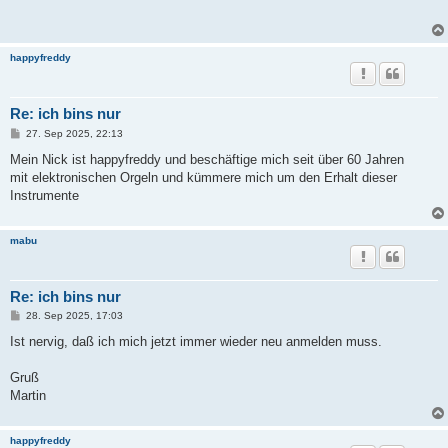
t
r
a
g
happyfreddy
Re: ich bins nur
B
27. Sep 2025, 22:13
e
i
Mein Nick ist happyfreddy und beschäftige mich seit über 60 Jahren
t
mit elektronischen Orgeln und kümmere mich um den Erhalt dieser
r
a
Instrumente
g
mabu
Re: ich bins nur
B
28. Sep 2025, 17:03
e
i
Ist nervig, daß ich mich jetzt immer wieder neu anmelden muss.
t
r
a
Gruß
g
Martin
happyfreddy