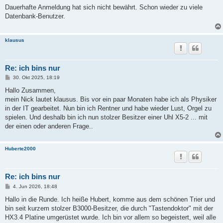
i
Dauerhafte Anmeldung hat sich nicht bewährt. Schon wieder zu viele
t
Datenbank-Benutzer.
r
a
g
klausus
Re: ich bins nur
B
30. Okt 2025, 18:19
e
i
Hallo Zusammen,
t
mein Nick lautet klausus. Bis vor ein paar Monaten habe ich als Physiker
r
a
in der IT gearbeitet. Nun bin ich Rentner und habe wieder Lust, Orgel zu
g
spielen. Und deshalb bin ich nun stolzer Besitzer einer Uhl X5-2 ... mit
der einen oder anderen Frage..
Huberte2000
Re: ich bins nur
B
4. Jun 2026, 18:48
e
i
Hallo in die Runde. Ich heiße Hubert, komme aus dem schönen Trier und
t
bin seit kurzem stolzer B3000-Besitzer, die durch "Tastendoktor" mit der
r
a
HX3.4 Platine umgerüstet wurde. Ich bin vor allem so begeistert, weil alle
g