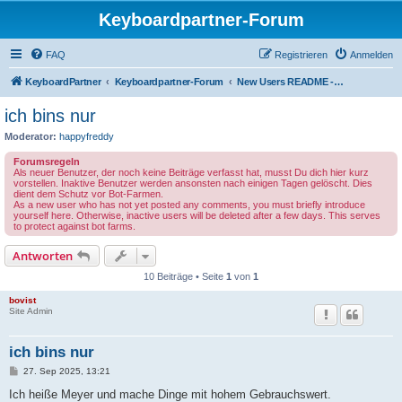
Keyboardpartner-Forum
FAQ
Registrieren
Anmelden
KeyboardPartner
Keyboardpartner-Forum
New Users README - Neue Benutzer BITTE LESEN
ich bins nur
Moderator:
happyfreddy
Forumsregeln
Als neuer Benutzer, der noch keine Beiträge verfasst hat, musst Du dich hier kurz
vorstellen. Inaktive Benutzer werden ansonsten nach einigen Tagen gelöscht. Dies
dient dem Schutz vor Bot-Farmen.
As a new user who has not yet posted any comments, you must briefly introduce
yourself here. Otherwise, inactive users will be deleted after a few days. This serves
to protect against bot farms.
Antworten
10 Beiträge • Seite
1
von
1
bovist
Site Admin
ich bins nur
B
27. Sep 2025, 13:21
e
i
Ich heiße Meyer und mache Dinge mit hohem Gebrauchswert.