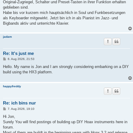
Original-Zugriegel, Schalter und Preset-Tasten in ihrer Funktion erhalten
geblieben sind.
Habe bis vor kurzem mich hauptsächlich in Soul und Funkbesetzungen
als Keyboarder mitgewirkt. Jetzt bin ich in als Pianist im Jazz- und
Bigbands aktiv und unterrichte Klavier.
jadam
Re: It's just me
B
6. Aug 2026, 21:53
e
i
Hello. My name is Jon and I am strongly considering embarking on a DIY
t
build using the HX3 platform.
r
a
g
happyfreddy
Re: ich bins nur
B
7. Aug 2026, 19:10
e
i
Hi Jon,
t
Surely You will find postings of building up DIY Hoax instruments here in
r
a
forum.
g
Most of them are buildt in the beginning years with Hoax 3.2 and release