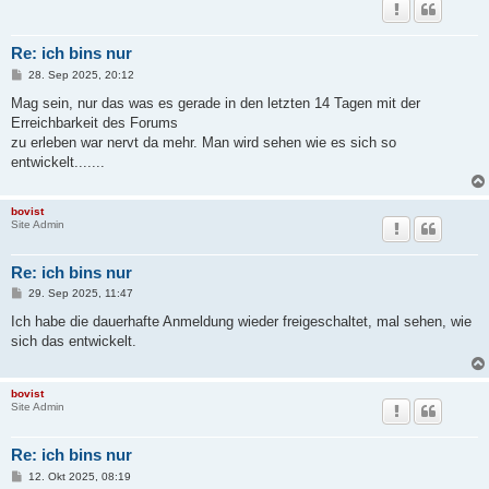
Re: ich bins nur
B
28. Sep 2025, 20:12
e
i
Mag sein, nur das was es gerade in den letzten 14 Tagen mit der
t
Erreichbarkeit des Forums
r
a
zu erleben war nervt da mehr. Man wird sehen wie es sich so
g
entwickelt.......
bovist
Site Admin
Re: ich bins nur
B
29. Sep 2025, 11:47
e
i
Ich habe die dauerhafte Anmeldung wieder freigeschaltet, mal sehen, wie
t
sich das entwickelt.
r
a
g
bovist
Site Admin
Re: ich bins nur
B
12. Okt 2025, 08:19
e