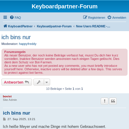
Keyboardpartner-Forum
FAQ
Registrieren
Anmelden
KeyboardPartner
Keyboardpartner-Forum
New Users README - Neue Benutzer BITTE LESEN
ich bins nur
Moderator:
happyfreddy
Forumsregeln
Als neuer Benutzer, der noch keine Beiträge verfasst hat, musst Du dich hier kurz
vorstellen. Inaktive Benutzer werden ansonsten nach einigen Tagen gelöscht. Dies
dient dem Schutz vor Bot-Farmen.
As a new user who has not yet posted any comments, you must briefly introduce
yourself here. Otherwise, inactive users will be deleted after a few days. This serves
to protect against bot farms.
Antworten
10 Beiträge • Seite
1
von
1
bovist
Site Admin
ich bins nur
B
27. Sep 2025, 13:21
e
i
Ich heiße Meyer und mache Dinge mit hohem Gebrauchswert.