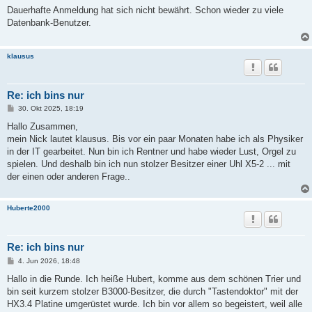
i
Dauerhafte Anmeldung hat sich nicht bewährt. Schon wieder zu viele
t
Datenbank-Benutzer.
r
a
g
klausus
Re: ich bins nur
B
30. Okt 2025, 18:19
e
i
Hallo Zusammen,
t
mein Nick lautet klausus. Bis vor ein paar Monaten habe ich als Physiker
r
a
in der IT gearbeitet. Nun bin ich Rentner und habe wieder Lust, Orgel zu
g
spielen. Und deshalb bin ich nun stolzer Besitzer einer Uhl X5-2 ... mit
der einen oder anderen Frage..
Huberte2000
Re: ich bins nur
B
4. Jun 2026, 18:48
e
i
Hallo in die Runde. Ich heiße Hubert, komme aus dem schönen Trier und
t
bin seit kurzem stolzer B3000-Besitzer, die durch "Tastendoktor" mit der
r
a
HX3.4 Platine umgerüstet wurde. Ich bin vor allem so begeistert, weil alle
g