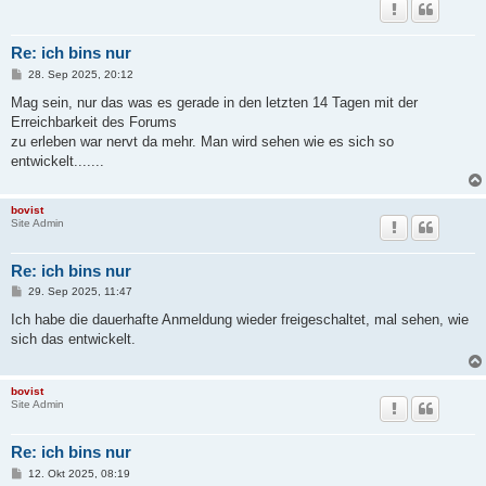
Re: ich bins nur
B
28. Sep 2025, 20:12
e
i
Mag sein, nur das was es gerade in den letzten 14 Tagen mit der
t
Erreichbarkeit des Forums
r
a
zu erleben war nervt da mehr. Man wird sehen wie es sich so
g
entwickelt.......
bovist
Site Admin
Re: ich bins nur
B
29. Sep 2025, 11:47
e
i
Ich habe die dauerhafte Anmeldung wieder freigeschaltet, mal sehen, wie
t
sich das entwickelt.
r
a
g
bovist
Site Admin
Re: ich bins nur
B
12. Okt 2025, 08:19
e