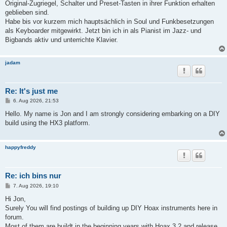
Original-Zugriegel, Schalter und Preset-Tasten in ihrer Funktion erhalten
geblieben sind.
Habe bis vor kurzem mich hauptsächlich in Soul und Funkbesetzungen
als Keyboarder mitgewirkt. Jetzt bin ich in als Pianist im Jazz- und
Bigbands aktiv und unterrichte Klavier.
jadam
Re: It's just me
B
6. Aug 2026, 21:53
e
i
Hello. My name is Jon and I am strongly considering embarking on a DIY
t
build using the HX3 platform.
r
a
g
happyfreddy
Re: ich bins nur
B
7. Aug 2026, 19:10
e
i
Hi Jon,
t
Surely You will find postings of building up DIY Hoax instruments here in
r
a
forum.
g
Most of them are buildt in the beginning years with Hoax 3.2 and release