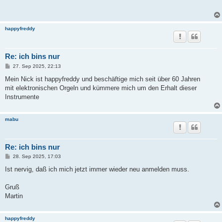
t
r
a
g
happyfreddy
Re: ich bins nur
B
27. Sep 2025, 22:13
e
i
Mein Nick ist happyfreddy und beschäftige mich seit über 60 Jahren
t
mit elektronischen Orgeln und kümmere mich um den Erhalt dieser
r
a
Instrumente
g
mabu
Re: ich bins nur
B
28. Sep 2025, 17:03
e
i
Ist nervig, daß ich mich jetzt immer wieder neu anmelden muss.
t
r
a
Gruß
g
Martin
happyfreddy