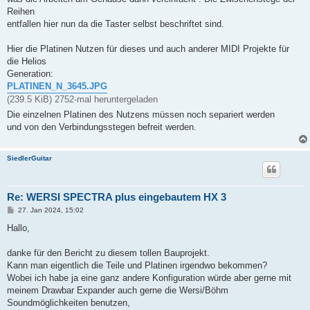
Reihen
entfallen hier nun da die Taster selbst beschriftet sind.
Hier die Platinen Nutzen für dieses und auch anderer MIDI Projekte für
die Helios
Generation:
PLATINEN_N_3645.JPG
(239.5 KiB) 2752-mal heruntergeladen
Die einzelnen Platinen des Nutzens müssen noch separiert werden
und von den Verbindungsstegen befreit werden.
SiedlerGuitar
Re: WERSI SPECTRA plus eingebautem HX 3
B
27. Jan 2024, 15:02
e
i
Hallo,
t
r
a
danke für den Bericht zu diesem tollen Bauprojekt.
g
Kann man eigentlich die Teile und Platinen irgendwo bekommen?
Wobei ich habe ja eine ganz andere Konfiguration würde aber gerne mit
meinem Drawbar Expander auch gerne die Wersi/Böhm
Soundmöglichkeiten benutzen,