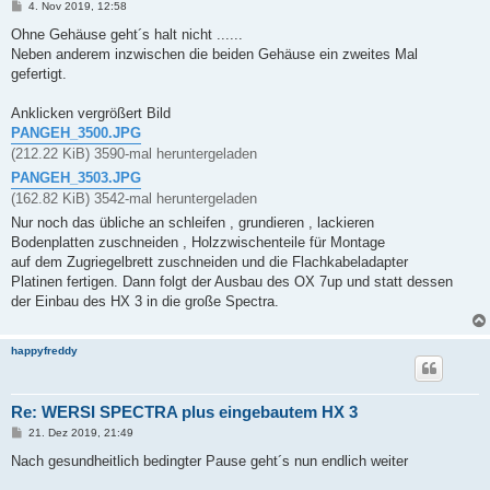
B
4. Nov 2019, 12:58
e
i
Ohne Gehäuse geht´s halt nicht ......
t
Neben anderem inzwischen die beiden Gehäuse ein zweites Mal
r
a
gefertigt.
g
Anklicken vergrößert Bild
PANGEH_3500.JPG
(212.22 KiB) 3590-mal heruntergeladen
PANGEH_3503.JPG
(162.82 KiB) 3542-mal heruntergeladen
Nur noch das übliche an schleifen , grundieren , lackieren
Bodenplatten zuschneiden , Holzzwischenteile für Montage
auf dem Zugriegelbrett zuschneiden und die Flachkabeladapter
Platinen fertigen. Dann folgt der Ausbau des OX 7up und statt dessen
der Einbau des HX 3 in die große Spectra.
happyfreddy
Re: WERSI SPECTRA plus eingebautem HX 3
B
21. Dez 2019, 21:49
e
i
Nach gesundheitlich bedingter Pause geht´s nun endlich weiter
t
r