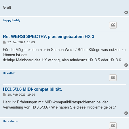
Gruß
happyfreddy
Re: WERSI SPECTRA plus eingebautem HX 3
B
27. Jan 2024, 16:03
e
i
Für die Möglichkeiten hier in Sachen Wersi / Böhm Klänge was nutzen zu
t
können ist das
r
a
richtige Mainboard des HX wichtig, also mindestns HX 3.5 oder HX 3.6.
g
Davidhaf
HX3.5/3.6 MIDI-kompatibilität.
B
18. Feb 2025, 19:56
e
i
Habt ihr Erfahrungen mit MIDI-kompatibilitätsproblemen bei der
t
Verwendung von HX3.5/3.6? Wie haben Sie diese Probleme gelöst?
r
a
g
Hervshahn