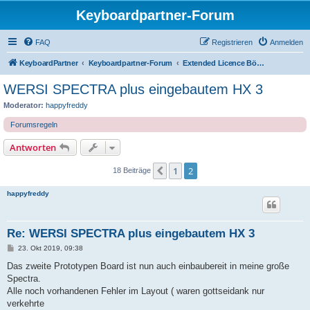
Keyboardpartner-Forum
FAQ
Registrieren
Anmelden
KeyboardPartner
Keyboardpartner-Forum
Extended Licence Böhm and Wersi Emulations
WERSI SPECTRA plus eingebautem HX 3
Moderator:
happyfreddy
Forumsregeln
Antworten
1
2
Vorherige
18 Beiträge
happyfreddy
Re: WERSI SPECTRA plus eingebautem HX 3
B
23. Okt 2019, 09:38
e
i
Das zweite Prototypen Board ist nun auch einbaubereit in meine große
t
Spectra.
r
a
Alle noch vorhandenen Fehler im Layout ( waren gottseidank nur
g
verkehrte