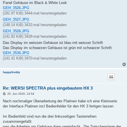
a
Panel Gehäuse im Black & White Look
g
GEH_3526.JPG
(181.97 KiB) 3444-mal heruntergeladen
GEH_3527.JPG
(148.14 KiB) 3432-mal heruntergeladen
GEH_3528.JPG
(141.82 KiB) 3428-mal heruntergeladen
Das Display im weissen Gehäuse ist blau mit weisser Schrift
Das Display im schwarzen Gehäuse ist grün mit schwarzer Schrift
GEH_3530.JPG
(141.41 KiB) 3470-mal heruntergeladen
happyfreddy
Re: WERSI SPECTRA plus eingebautem HX 3
B
25. Jun 2020, 14:54
e
i
Nach nochmaliger Überarbeitung der Platinen habe ich eine Kleinserie
t
der Interface Platinen incl Bedienfelder für den HX 3 fertigen lassen
r
a
g
Im Bedienfeld sind nun die drei linksseitigen Tasterreihen
zusammengefaßt
was die Arbeiten am Gehäuse dann vereinfacht . Die Zwischenstege der