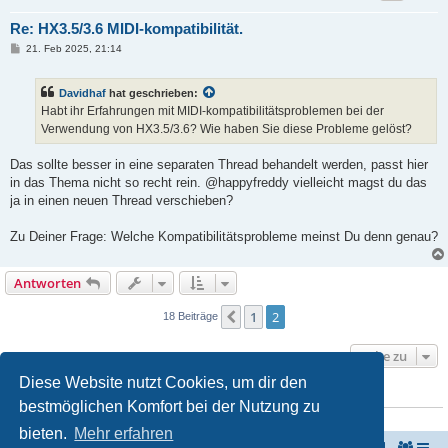
Re: HX3.5/3.6 MIDI-kompatibilität.
B
21. Feb 2025, 21:14
e
i
t
Davidhaf
hat geschrieben:
r
a
Habt ihr Erfahrungen mit MIDI-kompatibilitätsproblemen bei der
g
Verwendung von HX3.5/3.6? Wie haben Sie diese Probleme gelöst?
Das sollte besser in eine separaten Thread behandelt werden, passt hier
in das Thema nicht so recht rein. @happyfreddy vielleicht magst du das
ja in einen neuen Thread verschieben?
Zu Deiner Frage: Welche Kompatibilitätsprobleme meinst Du denn genau?
Antworten
1
2
Vorherige
18 Beiträge
Gehe zu
Diese Website nutzt Cookies, um dir den
WER IST ONLINE?
bestmöglichen Komfort bei der Nutzung zu
Mitglieder in diesem Forum: 0 Mitglieder und 0 Gäste
bieten.
Mehr erfahren