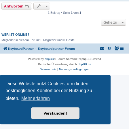
Antworten
1 Beitrag • Seite
1
von
1
Gehe zu
WER IST ONLINE?
Mitglieder in diesem Forum: 0 Mitglieder und 0 Gäste
KeyboardPartner
Keyboardpartner-Forum
Powered by
phpBB
® Forum Software © phpBB Limited
Deutsche Übersetzung durch
phpBB.de
Datenschutz
|
Nutzungsbedingungen
Diese Website nutzt Cookies, um dir den
bestmöglichen Komfort bei der Nutzung zu
bieten.
Mehr erfahren
Verstanden!