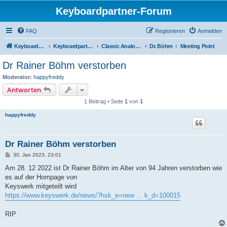
Keyboardpartner-Forum
FAQ
Registrieren
Anmelden
KeyboardPartner
Keyboardpartner-Forum
Classic Analog Organs
Dr. Böhm
Meeting Point
Dr Rainer Böhm verstorben
Moderator:
happyfreddy
Antworten
1 Beitrag • Seite
1
von
1
happyfreddy
Dr Rainer Böhm verstorben
B
30. Jan 2023, 23:01
e
i
Am 28. 12 2022 ist Dr Rainer Böhm im Alter von 94 Jahren verstorben wie
t
es auf der Hompage von
r
a
Keyswerk mitgeteilt wird
g
https://www.keyswerk.de/news/?hsk_e=new ... k_d=100015
RIP