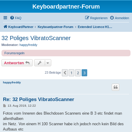
Keyboardpartner-Forum
FAQ
Registrieren
Anmelden
KeyboardPartner
Keyboardpartner-Forum
Extended Licence H100 Emulation
32 Poliges VibratoScanner
Moderator:
happyfreddy
Forumsregeln
Antworten
1
2
3
Vorherige
23 Beiträge
happyfreddy
Re: 32 Poliges VibratoScanner
B
13. Aug 2019, 12:22
e
i
Fotos vom Inneren des Blechdosen Scanners eine B 3 etc findet man
t
allenthalben
r
a
im Netz. Von einem H 100 Scanner habe ich jedoch noch kein Bild des
g
Aufbaus etc