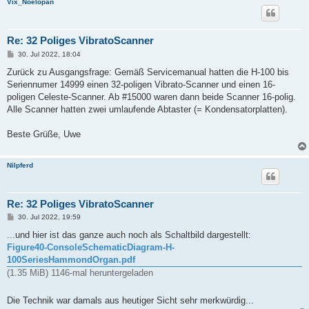
Vix_Noelopan
Re: 32 Poliges VibratoScanner
B
30. Jul 2022, 18:04
e
i
Zurück zu Ausgangsfrage: Gemäß Servicemanual hatten die H-100 bis
t
Seriennumer 14999 einen 32-poligen Vibrato-Scanner und einen 16-
r
a
poligen Celeste-Scanner. Ab #15000 waren dann beide Scanner 16-polig.
g
Alle Scanner hatten zwei umlaufende Abtaster (= Kondensatorplatten).
Beste Grüße, Uwe
Nilpferd
Re: 32 Poliges VibratoScanner
B
30. Jul 2022, 19:59
e
i
...und hier ist das ganze auch noch als Schaltbild dargestellt:
t
Figure40-ConsoleSchematicDiagram-H-
r
a
100SeriesHammondOrgan.pdf
g
(1.35 MiB) 1146-mal heruntergeladen
Die Technik war damals aus heutiger Sicht sehr merkwürdig...