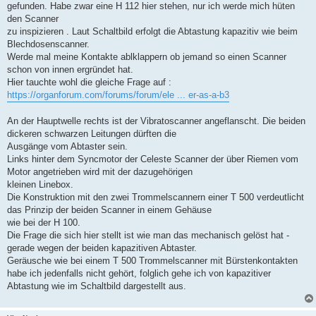
gefunden. Habe zwar eine H 112 hier stehen, nur ich werde mich hüten
den Scanner
zu inspizieren . Laut Schaltbild erfolgt die Abtastung kapazitiv wie beim
Blechdosenscanner.
Werde mal meine Kontakte ablklappern ob jemand so einen Scanner
schon von innen ergründet hat.
Hier tauchte wohl die gleiche Frage auf :
https://organforum.com/forums/forum/ele ... er-as-a-b3
An der Hauptwelle rechts ist der Vibratoscanner angeflanscht. Die beiden
dickeren schwarzen Leitungen dürften die
Ausgänge vom Abtaster sein.
Links hinter dem Syncmotor der Celeste Scanner der über Riemen vom
Motor angetrieben wird mit der dazugehörigen
kleinen Linebox.
Die Konstruktion mit den zwei Trommelscannern einer T 500 verdeutlicht
das Prinzip der beiden Scanner in einem Gehäuse
wie bei der H 100.
Die Frage die sich hier stellt ist wie man das mechanisch gelöst hat -
gerade wegen der beiden kapazitiven Abtaster.
Geräusche wie bei einem T 500 Trommelscanner mit Bürstenkontakten
habe ich jedenfalls nicht gehört, folglich gehe ich von kapazitiver
Abtastung wie im Schaltbild dargestellt aus.