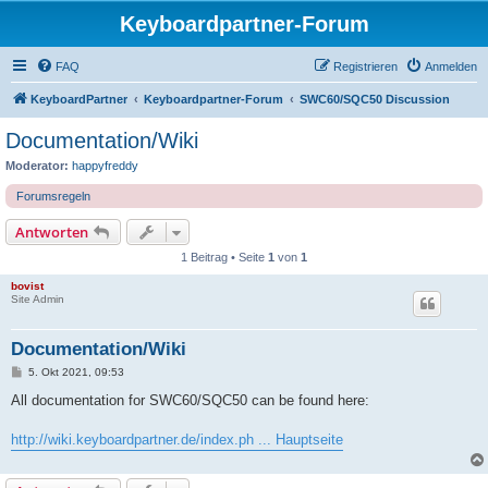
Keyboardpartner-Forum
FAQ
Registrieren
Anmelden
KeyboardPartner
Keyboardpartner-Forum
SWC60/SQC50 Discussion
Documentation/Wiki
Moderator:
happyfreddy
Forumsregeln
Antworten
1 Beitrag • Seite
1
von
1
bovist
Site Admin
Documentation/Wiki
B
5. Okt 2021, 09:53
e
i
All documentation for SWC60/SQC50 can be found here:
t
r
a
http://wiki.keyboardpartner.de/index.ph ... Hauptseite
g