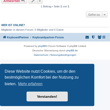
Antworten
1 Beitrag • Seite
1
von
1
Gehe zu
WER IST ONLINE?
Mitglieder in diesem Forum: 0 Mitglieder und 0 Gäste
KeyboardPartner
Keyboardpartner-Forum
Powered by
phpBB
® Forum Software © phpBB Limited
Deutsche Übersetzung durch
phpBB.de
Datenschutz
|
Nutzungsbedingungen
Diese Website nutzt Cookies, um dir den
bestmöglichen Komfort bei der Nutzung zu
bieten.
Mehr erfahren
Verstanden!