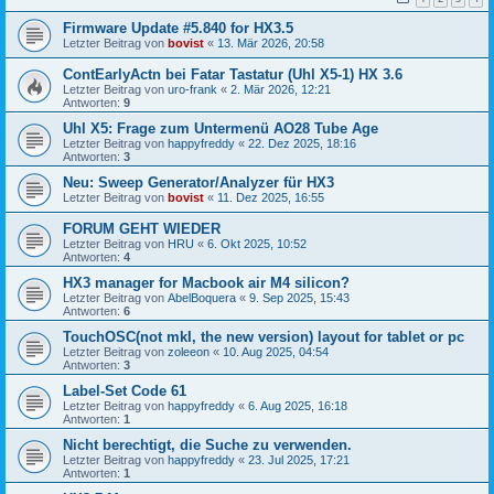
Firmware Update #5.840 for HX3.5
Letzter Beitrag von
bovist
«
13. Mär 2026, 20:58
ContEarlyActn bei Fatar Tastatur (Uhl X5-1) HX 3.6
Letzter Beitrag von
uro-frank
«
2. Mär 2026, 12:21
Antworten:
9
Uhl X5: Frage zum Untermenü AO28 Tube Age
Letzter Beitrag von
happyfreddy
«
22. Dez 2025, 18:16
Antworten:
3
Neu: Sweep Generator/Analyzer für HX3
Letzter Beitrag von
bovist
«
11. Dez 2025, 16:55
FORUM GEHT WIEDER
Letzter Beitrag von
HRU
«
6. Okt 2025, 10:52
Antworten:
4
HX3 manager for Macbook air M4 silicon?
Letzter Beitrag von
AbelBoquera
«
9. Sep 2025, 15:43
Antworten:
6
TouchOSC(not mkI, the new version) layout for tablet or pc
Letzter Beitrag von
zoleeon
«
10. Aug 2025, 04:54
Antworten:
3
Label-Set Code 61
Letzter Beitrag von
happyfreddy
«
6. Aug 2025, 16:18
Antworten:
1
Nicht berechtigt, die Suche zu verwenden.
Letzter Beitrag von
happyfreddy
«
23. Jul 2025, 17:21
Antworten:
1