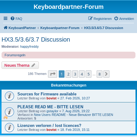
Keyboardpartner-Forum
FAQ
Registrieren
Anmelden
KeyboardPartner
Keyboardpartner-Forum
HX3.5/3.6/3.7 Discussion
HX3.5/3.6/3.7 Discussion
Moderator:
happyfreddy
Forumsregeln
Neues Thema
Seite
1
von
8
1
2
3
4
5
8
Nächste
186 Themen
…
Bekanntmachungen
Sources for Firmware available
Letzter Beitrag von
bovist
«
27. Feb 2026, 10:27
PLEASE READ ME - BITTE LESEN
Letzter Beitrag von
gstaylor
«
7. Aug 2026, 19:22
Verfasst in
New Users README - Neue Benutzer BITTE LESEN
Antworten:
5
Lizenzen verloren / lost licences?
Letzter Beitrag von
bovist
«
18. Feb 2019, 15:11