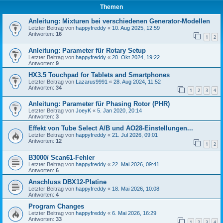
Themen
Anleitung: Mixturen bei verschiedenen Generator-Modellen
Letzter Beitrag von
happyfreddy
«
10. Aug 2025, 12:59
Antworten:
16
1
2
Anleitung: Parameter für Rotary Setup
Letzter Beitrag von
happyfreddy
«
20. Okt 2024, 19:22
Antworten:
9
HX3.5 Touchpad for Tablets and Smartphones
Letzter Beitrag von
Lazarus9991
«
28. Aug 2024, 11:52
Antworten:
34
1
2
3
4
Anleitung: Parameter für Phasing Rotor (PHR)
Letzter Beitrag von
JoeyK
«
5. Jan 2020, 20:14
Antworten:
3
Effekt von Tube Select A/B und AO28-Einstellungen...
Letzter Beitrag von
happyfreddy
«
21. Jul 2026, 09:01
Antworten:
12
1
2
B3000/ Scan61-Fehler
Letzter Beitrag von
happyfreddy
«
22. Mai 2026, 09:41
Antworten:
6
Anschluss DBX12-Platine
Letzter Beitrag von
happyfreddy
«
18. Mai 2026, 10:08
Antworten:
4
Program Changes
Letzter Beitrag von
happyfreddy
«
6. Mai 2026, 16:29
Antworten:
33
1
2
3
4