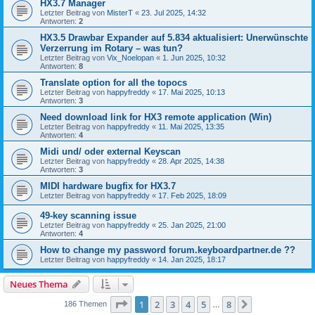
HX3.7 Manager
Letzter Beitrag von
MisterT
«
23. Jul 2025, 14:32
Antworten:
2
HX3.5 Drawbar Expander auf 5.834 aktualisiert: Unerwünschte
Verzerrung im Rotary – was tun?
Letzter Beitrag von
Vix_Noelopan
«
1. Jun 2025, 10:32
Antworten:
8
Translate option for all the topocs
Letzter Beitrag von
happyfreddy
«
17. Mai 2025, 10:13
Antworten:
3
Need download link for HX3 remote application (Win)
Letzter Beitrag von
happyfreddy
«
11. Mai 2025, 13:35
Antworten:
4
Midi und/ oder external Keyscan
Letzter Beitrag von
happyfreddy
«
28. Apr 2025, 14:38
Antworten:
3
MIDI hardware bugfix for HX3.7
Letzter Beitrag von
happyfreddy
«
17. Feb 2025, 18:09
49-key scanning issue
Letzter Beitrag von
happyfreddy
«
25. Jan 2025, 21:00
Antworten:
4
How to change my password forum.keyboardpartner.de ??
Letzter Beitrag von
happyfreddy
«
14. Jan 2025, 18:17
Neues Thema
Seite
1
von
8
1
2
3
4
5
8
Nächste
186 Themen
…