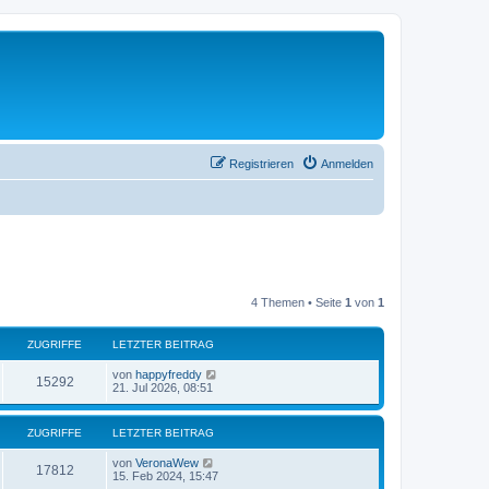
Registrieren
Anmelden
4 Themen • Seite
1
von
1
ZUGRIFFE
LETZTER BEITRAG
von
happyfreddy
15292
21. Jul 2026, 08:51
ZUGRIFFE
LETZTER BEITRAG
von
VeronaWew
17812
15. Feb 2024, 15:47