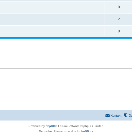
0
2
0
Kontakt
D
Powered by
phpBB
® Forum Software © phpBB Limited
Deutsche Übersetzung durch
phpBB.de