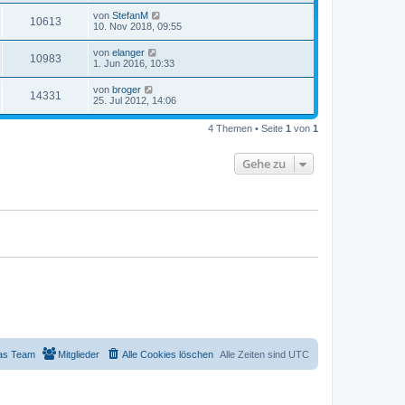
von
StefanM
10613
10. Nov 2018, 09:55
von
elanger
10983
1. Jun 2016, 10:33
von
broger
14331
25. Jul 2012, 14:06
4 Themen • Seite
1
von
1
Gehe zu
as Team
Mitglieder
Alle Cookies löschen
Alle Zeiten sind
UTC