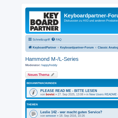
Keyboardpartner-Fo
Diskussion zu HX3 und anderen Produkte
Schnellzugriff
FAQ
KeyboardPartner
Keyboardpartner-Forum
Classic Analo
Hammond M-/L-Series
Moderator:
happyfreddy
Neues Thema
BEKANNTMACHUNGEN
PLEASE READ ME - BITTE LESEN
von
bovist
»
27. Sep 2025, 13:08
» in
New Users README -
THEMEN
Leslie 142 - wer macht guten Service?
von
wmoser
»
18. Sep 2016, 10:26