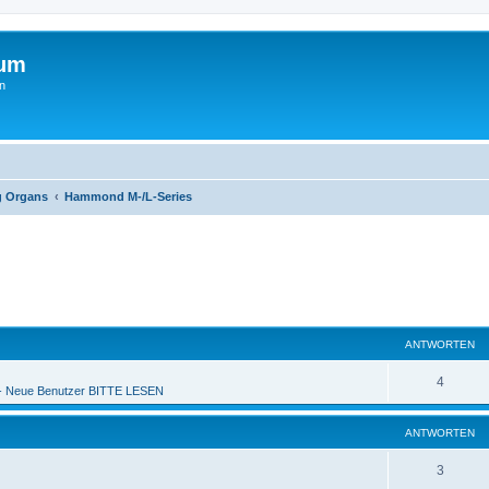
rum
n
g Organs
Hammond M-/L-Series
ANTWORTEN
4
 Neue Benutzer BITTE LESEN
ANTWORTEN
3