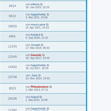
von
toflema
9414
18. Jan 2023, 10:16
von
happyfreddy
6613
3. Mai 2021, 23:06
von
morel.calvet
16015
14. Apr 2021, 16:24
von
Keybird
6901
4. Sep 2020, 12:22
von
Jesaiah
11370
17. Mär 2018, 06:43
von
Georolo
12545
18. Sep 2017, 23:49
von
happyfreddy
14432
18. Jul 2017, 18:34
von
.Jens
23748
10. Nov 2014, 23:02
von
Philodendron
9523
2. Mär 2014, 07:31
von
hoaxel
26106
1. Mai 2013, 16:08
von
happyfreddy
11592