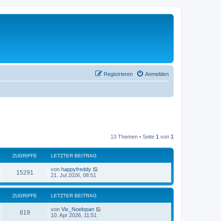
Registrieren
Anmelden
13 Themen • Seite
1
von
1
ZUGRIFFE
LETZTER BEITRAG
von
happyfreddy
15291
21. Jul 2026, 08:51
ZUGRIFFE
LETZTER BEITRAG
von
Vix_Noelopan
819
10. Apr 2026, 11:51