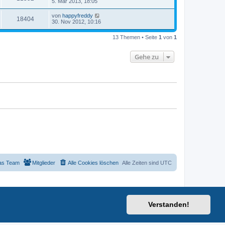
5. Mär 2013, 18:05
von
happyfreddy
18404
30. Nov 2012, 10:16
13 Themen • Seite
1
von
1
Gehe zu
as Team
Mitglieder
Alle Cookies löschen
Alle Zeiten sind
UTC
Verstanden!