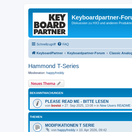
Keyboardpartner-Fo
Diskussion zu HX3 und anderen Produkte
Schnellzugriff
FAQ
KeyboardPartner
Keyboardpartner-Forum
Classic Analo
Hammond T-Series
Moderator:
happyfreddy
Neues Thema
BEKANNTMACHUNGEN
PLEASE READ ME - BITTE LESEN
von
bovist
»
27. Sep 2025, 13:08
» in
New Users README -
THEMEN
MODIFIKATIONEN T SERIE
von
happyfreddy
»
10. Apr 2026, 09:42