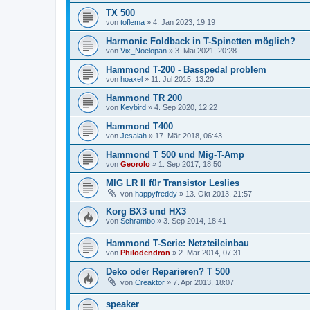
TX 500
von
toflema
»
4. Jan 2023, 19:19
Harmonic Foldback in T-Spinetten möglich?
von
Vix_Noelopan
»
3. Mai 2021, 20:28
Hammond T-200 - Basspedal problem
von
hoaxel
»
11. Jul 2015, 13:20
Hammond TR 200
von
Keybird
»
4. Sep 2020, 12:22
Hammond T400
von
Jesaiah
»
17. Mär 2018, 06:43
Hammond T 500 und Mig-T-Amp
von
Georolo
»
1. Sep 2017, 18:50
MIG LR II für Transistor Leslies
von
happyfreddy
»
13. Okt 2013, 21:57
Korg BX3 und HX3
von
Schrambo
»
3. Sep 2014, 18:41
Hammond T-Serie: Netzteileinbau
von
Philodendron
»
2. Mär 2014, 07:31
Deko oder Reparieren? T 500
von
Creaktor
»
7. Apr 2013, 18:07
speaker