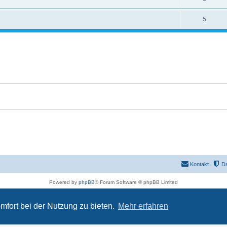
5
Kontakt
D
Powered by
phpBB
® Forum Software © phpBB Limited
Deutsche Übersetzung durch
phpBB.de
Datenschutz
|
Nutzungsbedingungen
mfort bei der Nutzung zu bieten.
Mehr erfahren