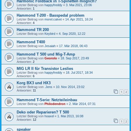
Harmonic Foldback in T-Spinetten möglich?
Letzter Beitrag von
happyfreddy
«
3. Mai 2021, 23:06
Antworten:
1
Hammond T-200 - Basspedal problem
Letzter Beitrag von
morel.calvet
«
14. Apr 2021, 16:24
Antworten:
4
Hammond TR 200
Letzter Beitrag von
Keybird
«
4. Sep 2020, 12:22
Hammond T400
Letzter Beitrag von
Jesaiah
«
17. Mär 2018, 06:43
Hammond T 500 und Mig-T-Amp
Letzter Beitrag von
Georolo
«
18. Sep 2017, 23:49
Antworten:
2
MIG LR II für Transistor Leslies
Letzter Beitrag von
happyfreddy
«
18. Jul 2017, 18:34
Antworten:
6
Korg BX3 und HX3
Letzter Beitrag von
.Jens
«
10. Nov 2014, 23:02
Antworten:
11
1
2
Hammond T-Serie: Netzteileinbau
Letzter Beitrag von
Philodendron
«
2. Mär 2014, 07:31
Deko oder Reparieren? T 500
Letzter Beitrag von
hoaxel
«
1. Mai 2013, 16:08
Antworten:
12
1
2
speaker