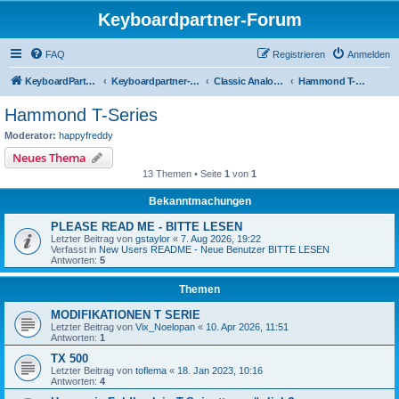
Keyboardpartner-Forum
FAQ
Registrieren
Anmelden
KeyboardPartner
Keyboardpartner-Forum
Classic Analog Organs
Hammond T-Series
Hammond T-Series
Moderator:
happyfreddy
Neues Thema
13 Themen • Seite
1
von
1
Bekanntmachungen
PLEASE READ ME - BITTE LESEN
Letzter Beitrag von
gstaylor
«
7. Aug 2026, 19:22
Verfasst in
New Users README - Neue Benutzer BITTE LESEN
Antworten:
5
Themen
MODIFIKATIONEN T SERIE
Letzter Beitrag von
Vix_Noelopan
«
10. Apr 2026, 11:51
Antworten:
1
TX 500
Letzter Beitrag von
toflema
«
18. Jan 2023, 10:16
Antworten:
4