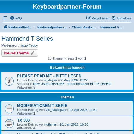
Keyboardpartner-Forum
FAQ
Registrieren
Anmelden
KeyboardPartner
Keyboardpartner-Forum
Classic Analog Organs
Hammond T-Series
Hammond T-Series
Moderator:
happyfreddy
Neues Thema
13 Themen • Seite
1
von
1
Bekanntmachungen
PLEASE READ ME - BITTE LESEN
Letzter Beitrag von
gstaylor
«
7. Aug 2026, 19:22
Verfasst in
New Users README - Neue Benutzer BITTE LESEN
Antworten:
5
Themen
MODIFIKATIONEN T SERIE
Letzter Beitrag von
Vix_Noelopan
«
10. Apr 2026, 11:51
Antworten:
1
TX 500
Letzter Beitrag von
toflema
«
18. Jan 2023, 10:16
Antworten:
4