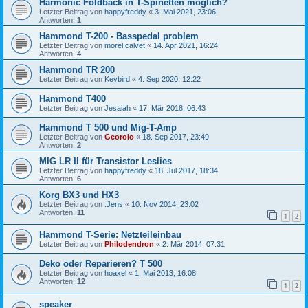
Harmonic Foldback in T-Spinetten möglich?
Letzter Beitrag von
happyfreddy
«
3. Mai 2021, 23:06
Antworten:
1
Hammond T-200 - Basspedal problem
Letzter Beitrag von
morel.calvet
«
14. Apr 2021, 16:24
Antworten:
4
Hammond TR 200
Letzter Beitrag von
Keybird
«
4. Sep 2020, 12:22
Hammond T400
Letzter Beitrag von
Jesaiah
«
17. Mär 2018, 06:43
Hammond T 500 und Mig-T-Amp
Letzter Beitrag von
Georolo
«
18. Sep 2017, 23:49
Antworten:
2
MIG LR II für Transistor Leslies
Letzter Beitrag von
happyfreddy
«
18. Jul 2017, 18:34
Antworten:
6
Korg BX3 und HX3
Letzter Beitrag von
.Jens
«
10. Nov 2014, 23:02
Antworten:
11
1
2
Hammond T-Serie: Netzteileinbau
Letzter Beitrag von
Philodendron
«
2. Mär 2014, 07:31
Deko oder Reparieren? T 500
Letzter Beitrag von
hoaxel
«
1. Mai 2013, 16:08
Antworten:
12
1
2
speaker