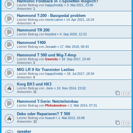
Harmonic Foldback in T-Spinetten möglich?
Letzter Beitrag von
happyfreddy
«
3. Mai 2021, 23:06
Antworten:
1
Hammond T-200 - Basspedal problem
Letzter Beitrag von
morel.calvet
«
14. Apr 2021, 16:24
Antworten:
4
Hammond TR 200
Letzter Beitrag von
Keybird
«
4. Sep 2020, 12:22
Hammond T400
Letzter Beitrag von
Jesaiah
«
17. Mär 2018, 06:43
Hammond T 500 und Mig-T-Amp
Letzter Beitrag von
Georolo
«
18. Sep 2017, 23:49
Antworten:
2
MIG LR II für Transistor Leslies
Letzter Beitrag von
happyfreddy
«
18. Jul 2017, 18:34
Antworten:
6
Korg BX3 und HX3
Letzter Beitrag von
.Jens
«
10. Nov 2014, 23:02
Antworten:
11
1
2
Hammond T-Serie: Netzteileinbau
Letzter Beitrag von
Philodendron
«
2. Mär 2014, 07:31
Deko oder Reparieren? T 500
Letzter Beitrag von
hoaxel
«
1. Mai 2013, 16:08
Antworten:
12
1
2
speaker