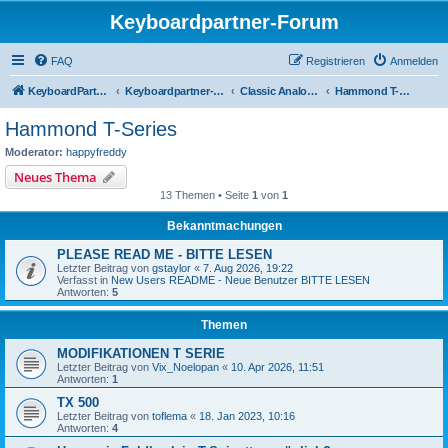
Keyboardpartner-Forum
FAQ
Registrieren
Anmelden
KeyboardPartner
Keyboardpartner-Forum
Classic Analog Organs
Hammond T-Series
Hammond T-Series
Moderator:
happyfreddy
Neues Thema
13 Themen • Seite
1
von
1
Bekanntmachungen
PLEASE READ ME - BITTE LESEN
Letzter Beitrag von
gstaylor
«
7. Aug 2026, 19:22
Verfasst in
New Users README - Neue Benutzer BITTE LESEN
Antworten:
5
Themen
MODIFIKATIONEN T SERIE
Letzter Beitrag von
Vix_Noelopan
«
10. Apr 2026, 11:51
Antworten:
1
TX 500
Letzter Beitrag von
toflema
«
18. Jan 2023, 10:16
Antworten:
4