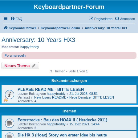
Keyboardpartner-Forum
FAQ
Registrieren
Anmelden
KeyboardPartner
Keyboardpartner-Forum
Anniversary: 10 Years HX3
Anniversary: 10 Years HX3
Moderator:
happyfreddy
Forumsregeln
Neues Thema
3 Themen • Seite
1
von
1
Bekanntmachungen
PLEASE READ ME - BITTE LESEN
Letzter Beitrag von
happyfreddy
«
21. Jul 2026, 08:51
Verfasst in
New Users README - Neue Benutzer BITTE LESEN
Antworten:
4
Themen
Fotostrecke : Bau des HOAX II ( Herdecke 2011)
Letzter Beitrag von
happyfreddy
«
15. Dez 2021, 14:44
Antworten:
5
Die HX 3 (Hoax) Story von erster Idee bis heute