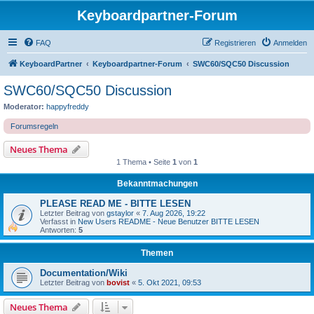
Keyboardpartner-Forum
FAQ
Registrieren
Anmelden
KeyboardPartner
Keyboardpartner-Forum
SWC60/SQC50 Discussion
SWC60/SQC50 Discussion
Moderator:
happyfreddy
Forumsregeln
Neues Thema
1 Thema • Seite
1
von
1
Bekanntmachungen
PLEASE READ ME - BITTE LESEN
Letzter Beitrag von
gstaylor
«
7. Aug 2026, 19:22
Verfasst in
New Users README - Neue Benutzer BITTE LESEN
Antworten:
5
Themen
Documentation/Wiki
Letzter Beitrag von
bovist
«
5. Okt 2021, 09:53
Neues Thema