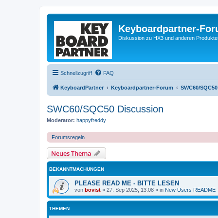
Keyboardpartner-Fo
Diskussion zu HX3 und anderen Produkte
Schnellzugriff
FAQ
KeyboardPartner
Keyboardpartner-Forum
SWC60/SQC50 
SWC60/SQC50 Discussion
Moderator:
happyfreddy
Forumsregeln
Neues Thema
BEKANNTMACHUNGEN
PLEASE READ ME - BITTE LESEN
von
bovist
»
27. Sep 2025, 13:08
» in
New Users README -
THEMEN