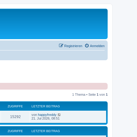
Registrieren
Anmelden
1 Thema • Seite
1
von
1
ZUGRIFFE
LETZTER BEITRAG
von
happyfreddy
15292
21. Jul 2026, 08:51
ZUGRIFFE
LETZTER BEITRAG