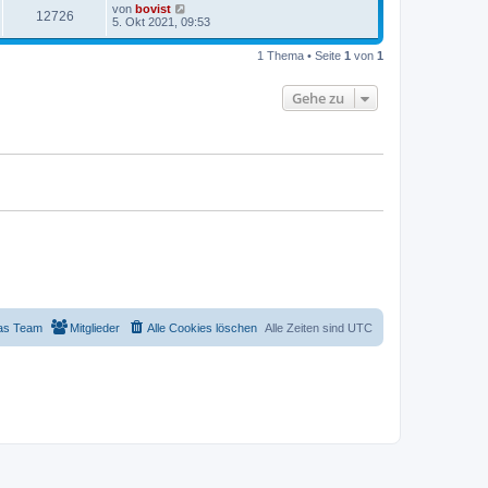
von
bovist
12726
5. Okt 2021, 09:53
1 Thema • Seite
1
von
1
Gehe zu
as Team
Mitglieder
Alle Cookies löschen
Alle Zeiten sind
UTC