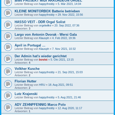
altes PROJEKT MIDI AKKORDEON ORGEL
Letzter Beitrag von
happyfreddy
«
5. Mär 2023, 14:04
KLEINE MONITORBOX Batterie betrieben
Letzter Beitrag von
happyfreddy
«
29. Nov 2022, 15:56
HASSO VEIT - DDR Orgel Solist
Letzter Beitrag von
orgelwilke
«
20. Sep 2022, 07:36
Antworten:
3
Largo von Antonin Dvorak - Wersi Gala
Letzter Beitrag von
Klausph
«
4. Feb 2022, 19:36
April in Portugal …
Letzter Beitrag von
Klausph
«
7. Nov 2021, 10:32
Der Admin hat's wieder gerichtet
Letzter Beitrag von
bovist
«
5. Okt 2021, 13:15
Antworten:
4
Volkher Kusche
Letzter Beitrag von
happyfreddy
«
21. Sep 2021, 15:03
Antworten:
2
Florian Hutter
Letzter Beitrag von
HRU
«
18. Aug 2021, 09:51
Antworten:
2
Lutz Krajenski
Letzter Beitrag von
happyfreddy
«
5. Aug 2021, 21:46
ADY ZEHNPFENNIG Marco Polo
Letzter Beitrag von
happyfreddy
«
12. Aug 2020, 11:17
Antworten:
1