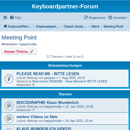
Keyboardpartner-Forum
FAQ
Registrieren
Anmelden
KeyboardPartner
Keyboardpartner-Forum
Classic Analog Organs
Wersi
Meeting Point
Meeting Point
Moderator:
happyfreddy
Neues Thema
22 Themen • Seite
1
von
1
Bekanntmachungen
PLEASE READ ME - BITTE LESEN
Letzter Beitrag von
gstaylor
«
7. Aug 2026, 19:22
Verfasst in
New Users README - Neue Benutzer BITTE LESEN
Antworten:
5
Themen
DISCOGRAPHIE Klaus Wunderlich
Letzter Beitrag von
happyfreddy
«
12. Jan 2026, 15:40
Antworten:
7
weitere Videos im Netz
Letzter Beitrag von
happyfreddy
«
24. Apr 2025, 13:44
KLAUS WUNDERLICH VIDEOS