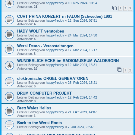
Letzter Beitrag von
happyfreddy
«
10. Nov 2024, 13:54
Antworten:
21
1
2
3
CURT PRINA KONZERT in FALUN (Schweden) 1991
Letzter Beitrag von
happyfreddy
«
12. Sep 2024, 07:51
Antworten:
4
HADY WOLFF verstorben
Letzter Beitrag von
happyfreddy
«
24. Mär 2024, 14:30
Antworten:
4
Wersi Demo - Veranstaltungen
Letzter Beitrag von
happyfreddy
«
17. Mär 2024, 16:17
Antworten:
3
WUNDERLICH ECKE im RADIOMUSEUM WALDBRONN
Letzter Beitrag von
happyfreddy
«
12. Mär 2024, 13:31
Antworten:
16
1
2
elektronische ORGEL GENERATOREN
Letzter Beitrag von
happyfreddy
«
25. Feb 2024, 15:21
Antworten:
6
DRUM COMPUTER PROJEKT
Letzter Beitrag von
happyfreddy
«
12. Feb 2024, 14:42
Antworten:
8
Brett Wales Helios
Letzter Beitrag von
happyfreddy
«
21. Okt 2023, 14:07
Antworten:
1
Back to the Wersi Roots
Letzter Beitrag von
happyfreddy
«
7. Jul 2023, 22:37