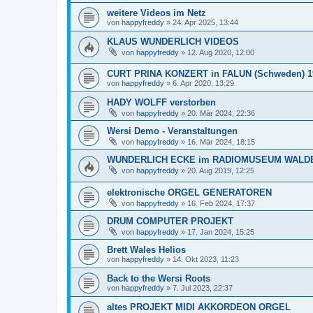
weitere Videos im Netz
von
happyfreddy
»
24. Apr 2025, 13:44
KLAUS WUNDERLICH VIDEOS
von
happyfreddy
»
12. Aug 2020, 12:00
CURT PRINA KONZERT in FALUN (Schweden) 1
von
happyfreddy
»
6. Apr 2020, 13:29
HADY WOLFF verstorben
von
happyfreddy
»
20. Mär 2024, 22:36
Wersi Demo - Veranstaltungen
von
happyfreddy
»
16. Mär 2024, 18:15
WUNDERLICH ECKE im RADIOMUSEUM WALD
von
happyfreddy
»
20. Aug 2019, 12:25
elektronische ORGEL GENERATOREN
von
happyfreddy
»
16. Feb 2024, 17:37
DRUM COMPUTER PROJEKT
von
happyfreddy
»
17. Jan 2024, 15:25
Brett Wales Helios
von
happyfreddy
»
14. Okt 2023, 11:23
Back to the Wersi Roots
von
happyfreddy
»
7. Jul 2023, 22:37
altes PROJEKT MIDI AKKORDEON ORGEL