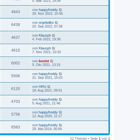
5. Mär 2023, 14:04
von
happyfreddy
4843
29. Nov 2022, 15:56
von
orgelwilke
6438
20. Sep 2022, 07:36
von
Klausph
4637
4. Feb 2022, 19:36
von
Klausph
4610
7. Nov 2021, 10:32
von
bovist
6002
5. Okt 2021, 13:15
von
happyfreddy
5506
21. Sep 2021, 15:03
von
HRU
6120
18. Aug 2021, 09:51
von
happyfreddy
4703
5. Aug 2021, 21:46
von
happyfreddy
5756
12. Aug 2020, 11:17
von
happyfreddy
6583
29. Mai 2019, 00:56
22 Themen • Seite
1
von
1