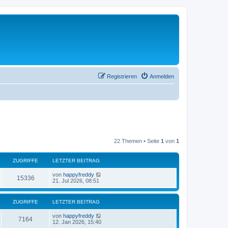
Registrieren
Anmelden
22 Themen • Seite
1
von
1
ZUGRIFFE
LETZTER BEITRAG
von
happyfreddy
15336
21. Jul 2026, 08:51
ZUGRIFFE
LETZTER BEITRAG
von
happyfreddy
7164
12. Jan 2026, 15:40