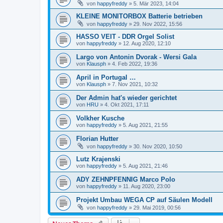
von
happyfreddy
»
5. Mär 2023, 14:04
KLEINE MONITORBOX Batterie betrieben
von
happyfreddy
»
29. Nov 2022, 15:56
HASSO VEIT - DDR Orgel Solist
von
happyfreddy
»
12. Aug 2020, 12:10
Largo von Antonin Dvorak - Wersi Gala
von
Klausph
»
4. Feb 2022, 19:36
April in Portugal …
von
Klausph
»
7. Nov 2021, 10:32
Der Admin hat's wieder gerichtet
von
HRU
»
4. Okt 2021, 17:11
Volkher Kusche
von
happyfreddy
»
5. Aug 2021, 21:55
Florian Hutter
von
happyfreddy
»
30. Nov 2020, 10:50
Lutz Krajenski
von
happyfreddy
»
5. Aug 2021, 21:46
ADY ZEHNPFENNIG Marco Polo
von
happyfreddy
»
11. Aug 2020, 23:00
Projekt Umbau WEGA CP auf Säulen Modell
von
happyfreddy
»
29. Mai 2019, 00:56