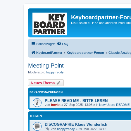
Keyboardpartner-Fo
Diskussion zu HX3 und anderen Produkte
Schnellzugriff
FAQ
KeyboardPartner
Keyboardpartner-Forum
Classic Analo
Meeting Point
Moderator:
happyfreddy
Neues Thema
BEKANNTMACHUNGEN
PLEASE READ ME - BITTE LESEN
von
bovist
»
27. Sep 2025, 13:08
» in
New Users README -
THEMEN
DISCOGRAPHIE Klaus Wunderlich
von
happyfreddy
»
29. Mai 2022, 14:12