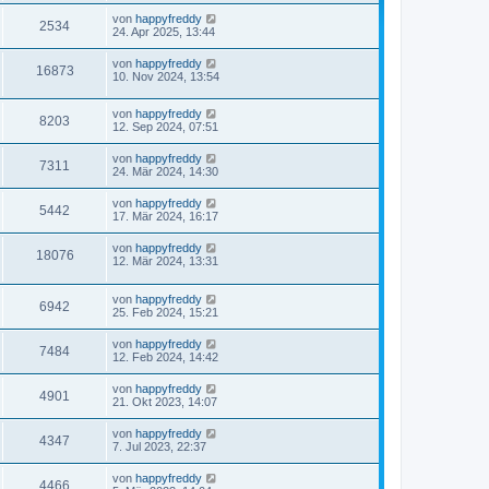
von
happyfreddy
2534
24. Apr 2025, 13:44
von
happyfreddy
16873
10. Nov 2024, 13:54
von
happyfreddy
8203
12. Sep 2024, 07:51
von
happyfreddy
7311
24. Mär 2024, 14:30
von
happyfreddy
5442
17. Mär 2024, 16:17
von
happyfreddy
18076
12. Mär 2024, 13:31
von
happyfreddy
6942
25. Feb 2024, 15:21
von
happyfreddy
7484
12. Feb 2024, 14:42
von
happyfreddy
4901
21. Okt 2023, 14:07
von
happyfreddy
4347
7. Jul 2023, 22:37
von
happyfreddy
4466