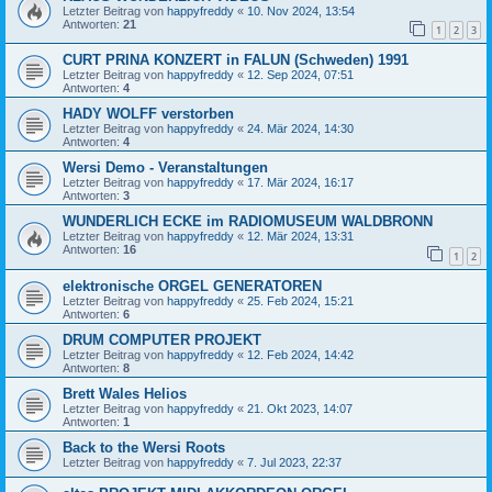
Letzter Beitrag von
happyfreddy
«
10. Nov 2024, 13:54
Antworten:
21
1
2
3
CURT PRINA KONZERT in FALUN (Schweden) 1991
Letzter Beitrag von
happyfreddy
«
12. Sep 2024, 07:51
Antworten:
4
HADY WOLFF verstorben
Letzter Beitrag von
happyfreddy
«
24. Mär 2024, 14:30
Antworten:
4
Wersi Demo - Veranstaltungen
Letzter Beitrag von
happyfreddy
«
17. Mär 2024, 16:17
Antworten:
3
WUNDERLICH ECKE im RADIOMUSEUM WALDBRONN
Letzter Beitrag von
happyfreddy
«
12. Mär 2024, 13:31
Antworten:
16
1
2
elektronische ORGEL GENERATOREN
Letzter Beitrag von
happyfreddy
«
25. Feb 2024, 15:21
Antworten:
6
DRUM COMPUTER PROJEKT
Letzter Beitrag von
happyfreddy
«
12. Feb 2024, 14:42
Antworten:
8
Brett Wales Helios
Letzter Beitrag von
happyfreddy
«
21. Okt 2023, 14:07
Antworten:
1
Back to the Wersi Roots
Letzter Beitrag von
happyfreddy
«
7. Jul 2023, 22:37