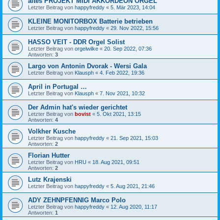
altes PROJEKT MIDI AKKORDEON ORGEL
Letzter Beitrag von
happyfreddy
«
5. Mär 2023, 14:04
KLEINE MONITORBOX Batterie betrieben
Letzter Beitrag von
happyfreddy
«
29. Nov 2022, 15:56
HASSO VEIT - DDR Orgel Solist
Letzter Beitrag von
orgelwilke
«
20. Sep 2022, 07:36
Antworten:
3
Largo von Antonin Dvorak - Wersi Gala
Letzter Beitrag von
Klausph
«
4. Feb 2022, 19:36
April in Portugal …
Letzter Beitrag von
Klausph
«
7. Nov 2021, 10:32
Der Admin hat's wieder gerichtet
Letzter Beitrag von
bovist
«
5. Okt 2021, 13:15
Antworten:
4
Volkher Kusche
Letzter Beitrag von
happyfreddy
«
21. Sep 2021, 15:03
Antworten:
2
Florian Hutter
Letzter Beitrag von
HRU
«
18. Aug 2021, 09:51
Antworten:
2
Lutz Krajenski
Letzter Beitrag von
happyfreddy
«
5. Aug 2021, 21:46
ADY ZEHNPFENNIG Marco Polo
Letzter Beitrag von
happyfreddy
«
12. Aug 2020, 11:17
Antworten:
1