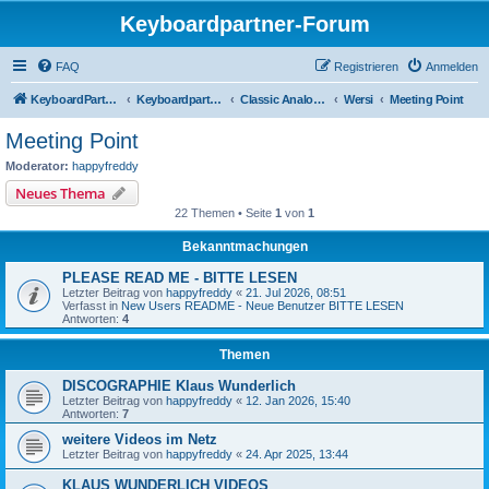
Keyboardpartner-Forum
FAQ
Registrieren
Anmelden
KeyboardPartner
Keyboardpartner-Forum
Classic Analog Organs
Wersi
Meeting Point
Meeting Point
Moderator:
happyfreddy
Neues Thema
22 Themen • Seite
1
von
1
Bekanntmachungen
PLEASE READ ME - BITTE LESEN
Letzter Beitrag von
happyfreddy
«
21. Jul 2026, 08:51
Verfasst in
New Users README - Neue Benutzer BITTE LESEN
Antworten:
4
Themen
DISCOGRAPHIE Klaus Wunderlich
Letzter Beitrag von
happyfreddy
«
12. Jan 2026, 15:40
Antworten:
7
weitere Videos im Netz
Letzter Beitrag von
happyfreddy
«
24. Apr 2025, 13:44
KLAUS WUNDERLICH VIDEOS