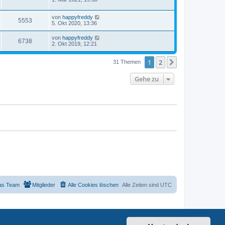
von
happyfreddy
5553
5. Okt 2020, 13:36
von
happyfreddy
6738
2. Okt 2019, 12:21
1
2
Nächste
31 Themen
Gehe zu
as Team
Mitglieder
Alle Cookies löschen
Alle Zeiten sind
UTC