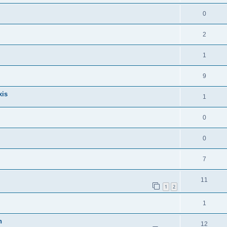
0
2
1
9
xis
1
0
0
7
11
1
2
1
n
12