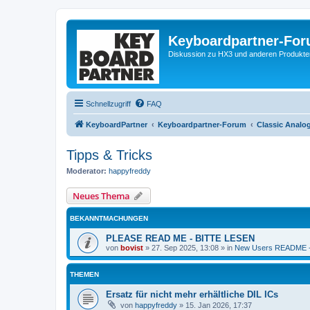
Keyboardpartner-Fo
Diskussion zu HX3 und anderen Produkte
Schnellzugriff
FAQ
KeyboardPartner
Keyboardpartner-Forum
Classic Analo
Tipps & Tricks
Moderator:
happyfreddy
Neues Thema
BEKANNTMACHUNGEN
PLEASE READ ME - BITTE LESEN
von
bovist
»
27. Sep 2025, 13:08
» in
New Users README -
THEMEN
Ersatz für nicht mehr erhältliche DIL ICs
von
happyfreddy
»
15. Jan 2026, 17:37