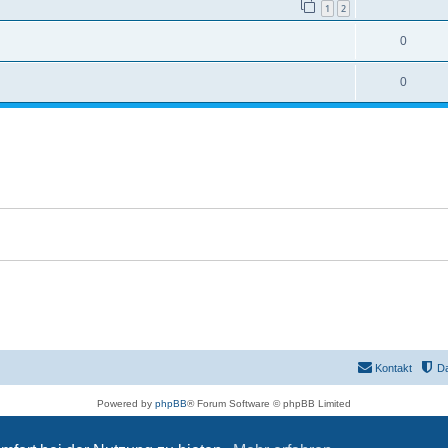
1
2
0
0
Kontakt
D
Powered by
phpBB
® Forum Software © phpBB Limited
Deutsche Übersetzung durch
phpBB.de
Datenschutz
|
Nutzungsbedingungen