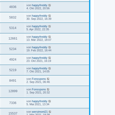
von
happyfreddy
4836
4. Okt 2022, 20:56
von
happyfreddy
5832
30. Sep 2022, 16:39
von
happyfreddy
5314
5. Apr 2022, 22:35
von
happyfreddy
12661
13. Mär 2022, 18:07
von
happyfreddy
5234
19. Feb 2022, 16:44
von
happyfreddy
4924
23. Okt 2021, 16:19
von
happyfreddy
5219
7. Okt 2021, 14:05
von
Fonsspons
8491
2. Sep 2021, 06:46
von
Fonsspons
12899
1. Sep 2021, 20:32
von
happyfreddy
7336
5. Mai 2021, 13:34
von
wersimont21
15537
1. Mär 2021, 19:38