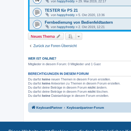
von
happyfreddy
»
29. Mai 2019, 22:17
TESTER für PS 21
von
happyfreddy
»
5. Okt 2020, 13:36
Fernbedienung von Bedienfeldtastern
von
happyfreddy
»
2. Okt 2019, 12:21
Neues Thema
Zurück zur Foren-Übersicht
WER IST ONLINE?
Mitglieder in diesem Forum: 0 Mitglieder und 1 Gast
BERECHTIGUNGEN IN DIESEM FORUM
Du darfst
keine
neuen Themen in diesem Forum erstellen.
Du darfst
keine
Antworten zu Themen in diesem Forum erstellen.
Du darfst deine Beiträge in diesem Forum
nicht
ändern.
Du darfst deine Beiträge in diesem Forum
nicht
löschen.
Du darfst
keine
Dateianhänge in diesem Forum erstellen.
KeyboardPartner
Keyboardpartner-Forum