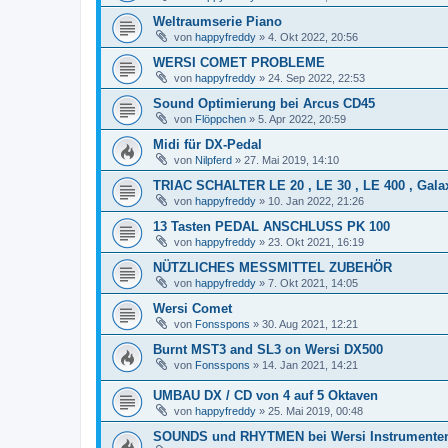
Weltraumserie Piano
von
happyfreddy
»
4. Okt 2022, 20:56
WERSI COMET PROBLEME
von
happyfreddy
»
24. Sep 2022, 22:53
Sound Optimierung bei Arcus CD45
von
Flöppchen
»
5. Apr 2022, 20:59
Midi für DX-Pedal
von
Nilpferd
»
27. Mai 2019, 14:10
TRIAC SCHALTER LE 20 , LE 30 , LE 400 , Gala
von
happyfreddy
»
10. Jan 2022, 21:26
13 Tasten PEDAL ANSCHLUSS PK 100
von
happyfreddy
»
23. Okt 2021, 16:19
NÜTZLICHES MESSMITTEL ZUBEHÖR
von
happyfreddy
»
7. Okt 2021, 14:05
Wersi Comet
von
Fonsspons
»
30. Aug 2021, 12:21
Burnt MST3 and SL3 on Wersi DX500
von
Fonsspons
»
14. Jan 2021, 14:21
UMBAU DX / CD von 4 auf 5 Oktaven
von
happyfreddy
»
25. Mai 2019, 00:48
SOUNDS und RHYTMEN bei Wersi Instrumente