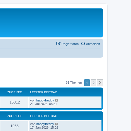
Registrieren
Anmelden
1
2
Nächste
31 Themen
ZUGRIFFE
LETZTER BEITRAG
von
happyfreddy
15312
21. Jul 2026, 08:51
ZUGRIFFE
LETZTER BEITRAG
von
happyfreddy
1056
17. Jan 2026, 15:02