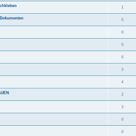
chkleben
1
I Dokumenten
5
0
0
0
3
4
AUEN
2
3
0
0