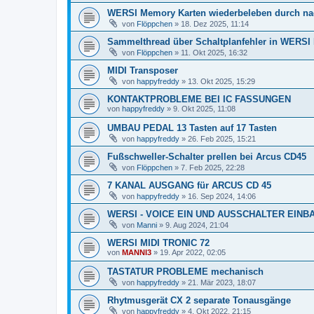
WERSI Memory Karten wiederbeleben durch na
von
Flöppchen
»
18. Dez 2025, 11:14
Sammelthread über Schaltplanfehler in WERS
von
Flöppchen
»
11. Okt 2025, 16:32
MIDI Transposer
von
happyfreddy
»
13. Okt 2025, 15:29
KONTAKTPROBLEME BEI IC FASSUNGEN
von
happyfreddy
»
9. Okt 2025, 11:08
UMBAU PEDAL 13 Tasten auf 17 Tasten
von
happyfreddy
»
26. Feb 2025, 15:21
Fußschweller-Schalter prellen bei Arcus CD45
von
Flöppchen
»
7. Feb 2025, 22:28
7 KANAL AUSGANG für ARCUS CD 45
von
happyfreddy
»
16. Sep 2024, 14:06
WERSI - VOICE EIN UND AUSSCHALTER EINB
von
Manni
»
9. Aug 2024, 21:04
WERSI MIDI TRONIC 72
von
MANNI3
»
19. Apr 2022, 02:05
TASTATUR PROBLEME mechanisch
von
happyfreddy
»
21. Mär 2023, 18:07
Rhytmusgerät CX 2 separate Tonausgänge
von
happyfreddy
»
4. Okt 2022, 21:15