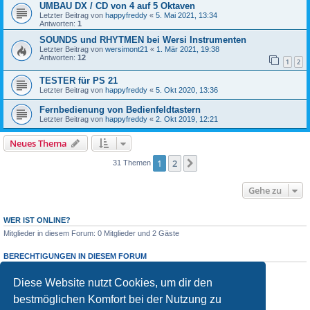
UMBAU DX / CD von 4 auf 5 Oktaven
Letzter Beitrag von
happyfreddy
«
5. Mai 2021, 13:34
Antworten:
1
SOUNDS und RHYTMEN bei Wersi Instrumenten
Letzter Beitrag von
wersimont21
«
1. Mär 2021, 19:38
Antworten:
12
1
2
TESTER für PS 21
Letzter Beitrag von
happyfreddy
«
5. Okt 2020, 13:36
Fernbedienung von Bedienfeldtastern
Letzter Beitrag von
happyfreddy
«
2. Okt 2019, 12:21
Neues Thema
1
2
Nächste
31 Themen
Gehe zu
WER IST ONLINE?
Mitglieder in diesem Forum: 0 Mitglieder und 2 Gäste
BERECHTIGUNGEN IN DIESEM FORUM
Du darfst
keine
neuen Themen in diesem Forum erstellen.
Du darfst
keine
Antworten zu Themen in diesem Forum erstellen.
Diese Website nutzt Cookies, um dir den
Du darfst deine Beiträge in diesem Forum
nicht
ändern.
bestmöglichen Komfort bei der Nutzung zu
Du darfst deine Beiträge in diesem Forum
nicht
löschen.
Du darfst
keine
Dateianhänge in diesem Forum erstellen.