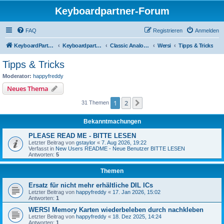
Keyboardpartner-Forum
FAQ
Registrieren
Anmelden
KeyboardPartner
Keyboardpartner-Forum
Classic Analog Organs
Wersi
Tipps & Tricks
Tipps & Tricks
Moderator:
happyfreddy
Neues Thema
1
2
Nächste
31 Themen
Bekanntmachungen
PLEASE READ ME - BITTE LESEN
Letzter Beitrag von
gstaylor
«
7. Aug 2026, 19:22
Verfasst in
New Users README - Neue Benutzer BITTE LESEN
Antworten:
5
Themen
Ersatz für nicht mehr erhältliche DIL ICs
Letzter Beitrag von
happyfreddy
«
17. Jan 2026, 15:02
Antworten:
1
WERSI Memory Karten wiederbeleben durch nachkleben
Letzter Beitrag von
happyfreddy
«
18. Dez 2025, 14:24
Antworten:
1