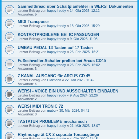
Sammelthread über Schaltplanfehler in WERSI Dokumenten
Letzter Beitrag von
happyfreddy
«
14. Okt 2025, 12:12
Antworten:
5
MIDI Transposer
Letzter Beitrag von
happyfreddy
«
13. Okt 2025, 15:29
KONTAKTPROBLEME BEI IC FASSUNGEN
Letzter Beitrag von
happyfreddy
«
9. Okt 2025, 11:08
UMBAU PEDAL 13 Tasten auf 17 Tasten
Letzter Beitrag von
happyfreddy
«
26. Feb 2025, 15:21
Fußschweller-Schalter prellen bei Arcus CD45
Letzter Beitrag von
happyfreddy
«
26. Feb 2025, 15:02
Antworten:
3
7 KANAL AUSGANG für ARCUS CD 45
Letzter Beitrag von
Didimann
«
22. Jan 2025, 11:42
Antworten:
4
WERSI - VOICE EIN UND AUSSCHALTER EINBAUEN
Letzter Beitrag von
happyfreddy
«
9. Aug 2024, 22:26
Antworten:
2
WERSI MIDI TRONIC 72
Letzter Beitrag von
mabu
«
30. Mär 2024, 04:42
Antworten:
3
TASTATUR PROBLEME mechanisch
Letzter Beitrag von
happyfreddy
«
21. Mär 2023, 18:07
Rhytmusgerät CX 2 separate Tonausgänge
Letzter Beitrag von
happyfreddy
«
4. Okt 2022, 21:15