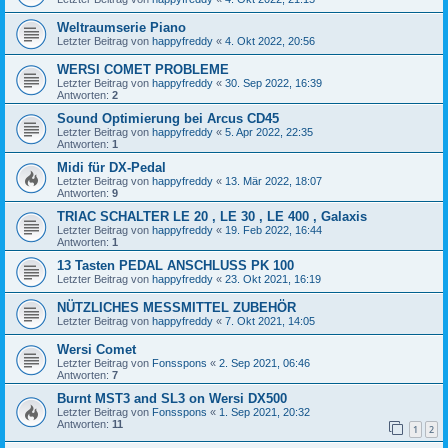
Weltraumserie Piano
Letzter Beitrag von
happyfreddy
«
4. Okt 2022, 20:56
WERSI COMET PROBLEME
Letzter Beitrag von
happyfreddy
«
30. Sep 2022, 16:39
Antworten:
2
Sound Optimierung bei Arcus CD45
Letzter Beitrag von
happyfreddy
«
5. Apr 2022, 22:35
Antworten:
1
Midi für DX-Pedal
Letzter Beitrag von
happyfreddy
«
13. Mär 2022, 18:07
Antworten:
9
TRIAC SCHALTER LE 20 , LE 30 , LE 400 , Galaxis
Letzter Beitrag von
happyfreddy
«
19. Feb 2022, 16:44
Antworten:
1
13 Tasten PEDAL ANSCHLUSS PK 100
Letzter Beitrag von
happyfreddy
«
23. Okt 2021, 16:19
NÜTZLICHES MESSMITTEL ZUBEHÖR
Letzter Beitrag von
happyfreddy
«
7. Okt 2021, 14:05
Wersi Comet
Letzter Beitrag von
Fonsspons
«
2. Sep 2021, 06:46
Antworten:
7
Burnt MST3 and SL3 on Wersi DX500
Letzter Beitrag von
Fonsspons
«
1. Sep 2021, 20:32
Antworten:
11
1
2