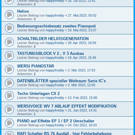
Letzter Beitrag von
happyfreddy
«
26. Jul 2023, 13:41
Antworten:
2
Helios
Letzter Beitrag von
happyfreddy
«
27. Mai 2023, 00:02
Antworten:
3
Bedienungsschiebesatz zweites Pianopoti
Letzter Beitrag von
happyfreddy
«
19. Mai 2023, 23:07
SCHALTBILDER HELIOSGENERATION
Letzter Beitrag von
happyfreddy
«
28. Apr 2023, 16:59
Antworten:
2
TASTUNGSBLOCK V 2 , V 3 Ausbau
Letzter Beitrag von
happyfreddy
«
19. Apr 2023, 15:46
WERSI PIANOSTAR
Letzter Beitrag von
happyfreddy
«
2. Mär 2023, 17:53
Antworten:
2
DATENBLÄTTER spezieller Weltraum Serie IC´s
Letzter Beitrag von
happyfreddy
«
2. Mär 2023, 12:05
Techn Unterlagen CX 2
Letzter Beitrag von
happyfreddy
«
13. Feb 2023, 15:08
WERSIVOICE WV 7 ABLAUF EFFEKT MODIFIKATION
Letzter Beitrag von
happyfreddy
«
21. Jan 2023, 14:31
Antworten:
1
PIANO auf Effekte EF 1 / EF 2 Umschalter
Letzter Beitrag von
happyfreddy
«
24. Okt 2022, 16:43
RAFI Schalter RS 76 Ausfall , hier Fehlerbehebung