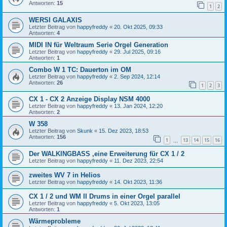
Antworten:
15
1
2
WERSI GALAXIS
Letzter Beitrag von
happyfreddy
«
20. Okt 2025, 09:33
Antworten:
4
MIDI IN für Weltraum Serie Orgel Generation
Letzter Beitrag von
happyfreddy
«
29. Jul 2025, 09:16
Antworten:
1
Combo W 1 TC: Dauerton im OM
Letzter Beitrag von
happyfreddy
«
2. Sep 2024, 12:14
Antworten:
26
1
2
3
CX 1 - CX 2 Anzeige Display NSM 4000
Letzter Beitrag von
happyfreddy
«
13. Jan 2024, 12:20
Antworten:
2
W 358
Letzter Beitrag von
Skunk
«
15. Dez 2023, 18:53
Antworten:
156
1
13
14
15
16
…
Der WALKINGBASS ,eine Erweiterung für CX 1 / 2
Letzter Beitrag von
happyfreddy
«
11. Dez 2023, 22:54
zweites WV 7 in Helios
Letzter Beitrag von
happyfreddy
«
14. Okt 2023, 11:36
CX 1 / 2 und WM II Drums in einer Orgel parallel
Letzter Beitrag von
happyfreddy
«
5. Okt 2023, 13:05
Antworten:
1
Wärmeprobleme