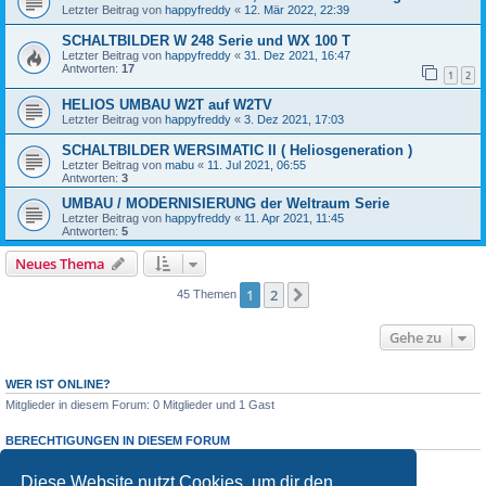
Letzter Beitrag von
happyfreddy
«
12. Mär 2022, 22:39
SCHALTBILDER W 248 Serie und WX 100 T
Letzter Beitrag von
happyfreddy
«
31. Dez 2021, 16:47
Antworten:
17
1
2
HELIOS UMBAU W2T auf W2TV
Letzter Beitrag von
happyfreddy
«
3. Dez 2021, 17:03
SCHALTBILDER WERSIMATIC II ( Heliosgeneration )
Letzter Beitrag von
mabu
«
11. Jul 2021, 06:55
Antworten:
3
UMBAU / MODERNISIERUNG der Weltraum Serie
Letzter Beitrag von
happyfreddy
«
11. Apr 2021, 11:45
Antworten:
5
Neues Thema
1
2
Nächste
45 Themen
Gehe zu
WER IST ONLINE?
Mitglieder in diesem Forum: 0 Mitglieder und 1 Gast
BERECHTIGUNGEN IN DIESEM FORUM
Du darfst
keine
neuen Themen in diesem Forum erstellen.
Du darfst
keine
Antworten zu Themen in diesem Forum erstellen.
Diese Website nutzt Cookies, um dir den