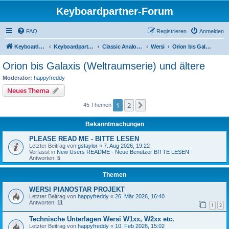
Keyboardpartner-Forum
FAQ
Registrieren
Anmelden
KeyboardPartner
Keyboardpartner-Forum
Classic Analog Organs
Wersi
Orion bis Galaxis (Weltraumserie) und ältere
Orion bis Galaxis (Weltraumserie) und ältere
Moderator:
happyfreddy
Neues Thema
1
2
Nächste
45 Themen
Bekanntmachungen
PLEASE READ ME - BITTE LESEN
Letzter Beitrag von
gstaylor
«
7. Aug 2026, 19:22
Verfasst in
New Users README - Neue Benutzer BITTE LESEN
Antworten:
5
Themen
WERSI PIANOSTAR PROJEKT
Letzter Beitrag von
happyfreddy
«
26. Mär 2026, 16:40
Antworten:
11
1
2
Technische Unterlagen Wersi W1xx, W2xx etc.
Letzter Beitrag von
happyfreddy
«
10. Feb 2026, 15:02