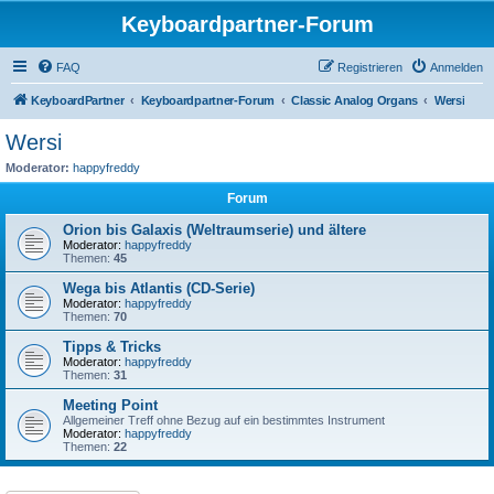
Keyboardpartner-Forum
FAQ
Registrieren
Anmelden
KeyboardPartner
Keyboardpartner-Forum
Classic Analog Organs
Wersi
Wersi
Moderator:
happyfreddy
Forum
Orion bis Galaxis (Weltraumserie) und ältere
Moderator:
happyfreddy
Themen:
45
Wega bis Atlantis (CD-Serie)
Moderator:
happyfreddy
Themen:
70
Tipps & Tricks
Moderator:
happyfreddy
Themen:
31
Meeting Point
Allgemeiner Treff ohne Bezug auf ein bestimmtes Instrument
Moderator:
happyfreddy
Themen:
22