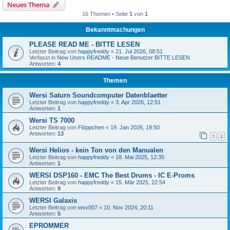
Neues Thema
16 Themen • Seite
1
von
1
Bekanntmachungen
PLEASE READ ME - BITTE LESEN
Letzter Beitrag von
happyfreddy
«
21. Jul 2026, 08:51
Verfasst in
New Users README - Neue Benutzer BITTE LESEN
Antworten:
4
Themen
Wersi Saturn Soundcomputer Datenblaetter
Letzter Beitrag von
happyfreddy
«
3. Apr 2026, 12:51
Antworten:
1
Wersi TS 7000
Letzter Beitrag von
Flöppchen
«
19. Jan 2026, 19:50
Antworten:
13
1
2
Wersi Helios - kein Ton von den Manualen
Letzter Beitrag von
happyfreddy
«
18. Mai 2025, 12:35
Antworten:
1
WERSI DSP160 - EMC The Best Drums - IC E-Proms
Letzter Beitrag von
happyfreddy
«
15. Mär 2025, 22:54
Antworten:
9
WERSI Galaxis
Letzter Beitrag von
wsv007
«
10. Nov 2024, 20:11
Antworten:
5
EPROMMER