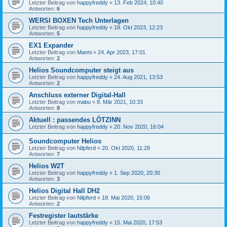
Letzter Beitrag von
happyfreddy
«
13. Feb 2024, 10:40
Antworten:
6
WERSI BOXEN Tech Unterlagen
Letzter Beitrag von
happyfreddy
«
18. Okt 2023, 12:23
Antworten:
5
EX1 Expander
Letzter Beitrag von
Manni
«
24. Apr 2023, 17:01
Antworten:
2
Helios Soundcomputer steigt aus
Letzter Beitrag von
happyfreddy
«
24. Aug 2021, 13:53
Antworten:
2
Anschluss externer Digital-Hall
Letzter Beitrag von
mabu
«
8. Mär 2021, 10:33
Antworten:
8
Aktuell : passendes LÖTZINN
Letzter Beitrag von
happyfreddy
«
20. Nov 2020, 16:04
Soundcomputer Helios
Letzter Beitrag von
Nilpferd
«
20. Okt 2020, 11:28
Antworten:
7
Helios W2T
Letzter Beitrag von
happyfreddy
«
1. Sep 2020, 20:30
Antworten:
3
Helios Digital Hall DH2
Letzter Beitrag von
Nilpferd
«
18. Mai 2020, 15:06
Antworten:
2
Festregister lautstärke
Letzter Beitrag von
happyfreddy
«
15. Mai 2020, 17:53