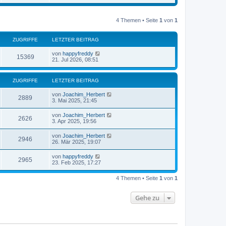
u
t
r
e
r
B
s
a
e
t
4 Themen • Seite
1
von
1
g
i
e
t
r
r
B
ZUGRIFFE
LETZTER BEITRAG
a
e
g
i
von
happyfreddy
t
15369
21. Jul 2026, 08:51
r
a
g
ZUGRIFFE
LETZTER BEITRAG
von
Joachim_Herbert
2889
3. Mai 2025, 21:45
von
Joachim_Herbert
2626
3. Apr 2025, 19:56
von
Joachim_Herbert
2946
26. Mär 2025, 19:07
von
happyfreddy
2965
23. Feb 2025, 17:27
4 Themen • Seite
1
von
1
Gehe zu