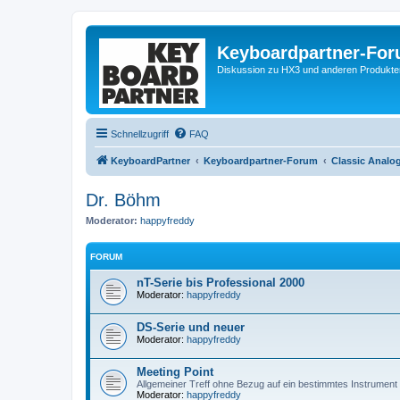
Keyboardpartner-Fo
Diskussion zu HX3 und anderen Produkte
Schnellzugriff
FAQ
KeyboardPartner
Keyboardpartner-Forum
Classic Analo
Dr. Böhm
Moderator:
happyfreddy
FORUM
nT-Serie bis Professional 2000
Moderator:
happyfreddy
DS-Serie und neuer
Moderator:
happyfreddy
Meeting Point
Allgemeiner Treff ohne Bezug auf ein bestimmtes Instrument
Moderator:
happyfreddy