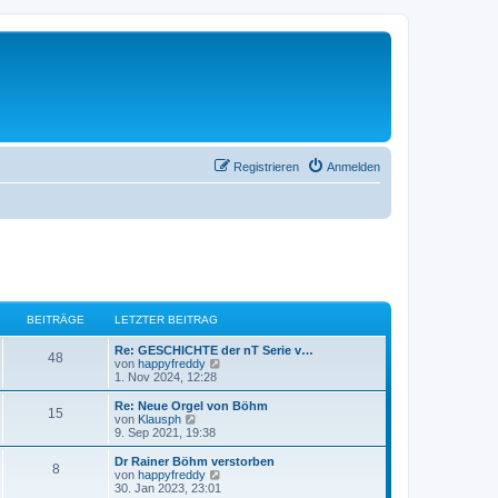
Registrieren
Anmelden
BEITRÄGE
LETZTER BEITRAG
Re: GESCHICHTE der nT Serie v…
48
N
von
happyfreddy
e
1. Nov 2024, 12:28
u
e
Re: Neue Orgel von Böhm
15
s
N
von
Klausph
t
e
9. Sep 2021, 19:38
e
u
r
e
Dr Rainer Böhm verstorben
8
B
s
N
von
happyfreddy
e
t
e
30. Jan 2023, 23:01
i
e