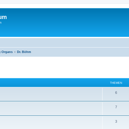
rum
n
g Organs
Dr. Böhm
THEMEN
6
7
3