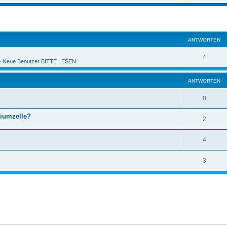
ANTWORTEN
4
 Neue Benutzer BITTE LESEN
ANTWORTEN
0
hiumzelle?
2
4
3