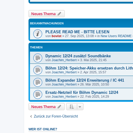
Neues Thema
BEKANNTMACHUNGEN
PLEASE READ ME - BITTE LESEN
von
bovist
»
27. Sep 2025, 13:08
» in
New Users README -
THEMEN
Dynamic 12/24 zusätzl Soundbänke
von
Joachim_Herbert
»
3. Mai 2025, 21:45
Böhm 12/24: Speicher-Akku ersetzen durch Lit
von
Joachim_Herbert
»
2. Apr 2025, 15:57
Böhm Expander 12/24 Erweiterung / IC 441
von
Joachim_Herbert
»
26. Mär 2025, 10:50
Ersatz-Netzteil für Böhm Dynamic 12/24
von
Joachim_Herbert
»
22. Feb 2025, 14:29
Neues Thema
Zurück zur Foren-Übersicht
WER IST ONLINE?