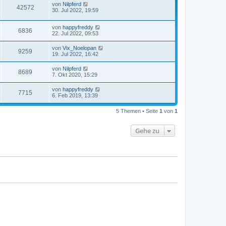
von
Nilpferd
42572
30. Jul 2022, 19:59
von
happyfreddy
6836
22. Jul 2022, 09:53
von
Vix_Noelopan
9259
19. Jul 2022, 16:42
von
Nilpferd
8689
7. Okt 2020, 15:29
von
happyfreddy
7715
6. Feb 2019, 13:39
5 Themen • Seite
1
von
1
Gehe zu