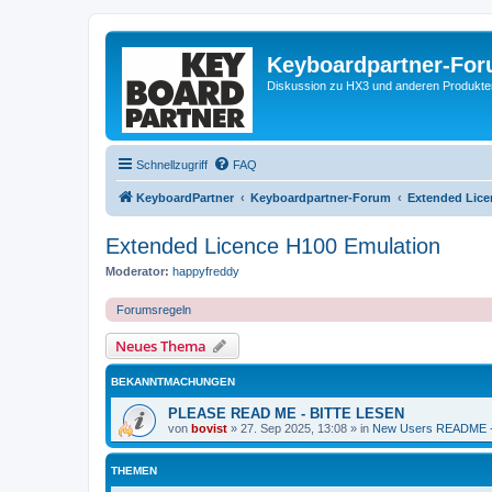
Keyboardpartner-Fo
Diskussion zu HX3 und anderen Produkte
Schnellzugriff
FAQ
KeyboardPartner
Keyboardpartner-Forum
Extended Lice
Extended Licence H100 Emulation
Moderator:
happyfreddy
Forumsregeln
Neues Thema
BEKANNTMACHUNGEN
PLEASE READ ME - BITTE LESEN
von
bovist
»
27. Sep 2025, 13:08
» in
New Users README -
THEMEN