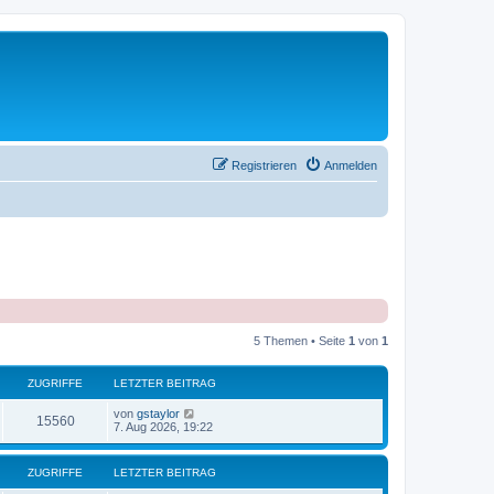
Registrieren
Anmelden
5 Themen • Seite
1
von
1
ZUGRIFFE
LETZTER BEITRAG
von
gstaylor
15560
7. Aug 2026, 19:22
ZUGRIFFE
LETZTER BEITRAG