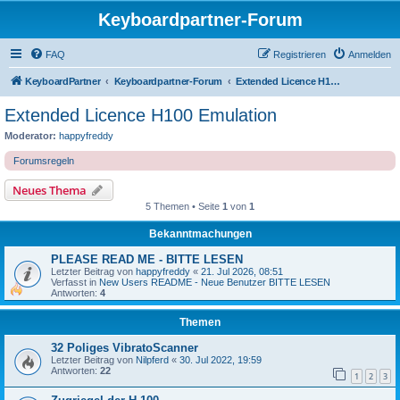
Keyboardpartner-Forum
FAQ
Registrieren
Anmelden
KeyboardPartner
Keyboardpartner-Forum
Extended Licence H100 Emulation
Extended Licence H100 Emulation
Moderator:
happyfreddy
Forumsregeln
Neues Thema
5 Themen • Seite
1
von
1
Bekanntmachungen
PLEASE READ ME - BITTE LESEN
Letzter Beitrag von
happyfreddy
«
21. Jul 2026, 08:51
Verfasst in
New Users README - Neue Benutzer BITTE LESEN
Antworten:
4
Themen
32 Poliges VibratoScanner
Letzter Beitrag von
Nilpferd
«
30. Jul 2022, 19:59
Antworten:
22
1
2
3