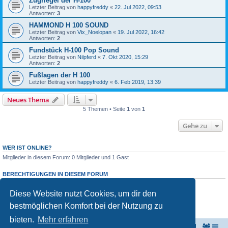
Zugriegel der H-100
Letzter Beitrag von
happyfreddy
«
22. Jul 2022, 09:53
Antworten:
3
HAMMOND H 100 SOUND
Letzter Beitrag von
Vix_Noelopan
«
19. Jul 2022, 16:42
Antworten:
2
Fundstück H-100 Pop Sound
Letzter Beitrag von
Nilpferd
«
7. Okt 2020, 15:29
Antworten:
2
Fußlagen der H 100
Letzter Beitrag von
happyfreddy
«
6. Feb 2019, 13:39
Neues Thema
5 Themen • Seite
1
von
1
Gehe zu
WER IST ONLINE?
Mitglieder in diesem Forum: 0 Mitglieder und 1 Gast
BERECHTIGUNGEN IN DIESEM FORUM
Du darfst
keine
neuen Themen in diesem Forum erstellen.
Du darfst
keine
Antworten zu Themen in diesem Forum erstellen.
Diese Website nutzt Cookies, um dir den
Du darfst deine Beiträge in diesem Forum
nicht
ändern.
bestmöglichen Komfort bei der Nutzung zu
Du darfst deine Beiträge in diesem Forum
nicht
löschen.
Du darfst
keine
Dateianhänge in diesem Forum erstellen.
bieten.
Mehr erfahren
KeyboardPartner
Keyboardpartner-Forum