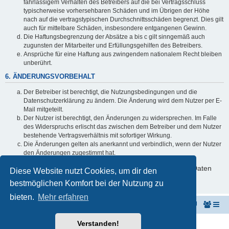
fahrlässigem Verhalten des Betreibers auf die bei Vertragsschluss
typischerweise vorhersehbaren Schäden und im Übrigen der Höhe
nach auf die vertragstypischen Durchschnittsschäden begrenzt. Dies gilt
auch für mittelbare Schäden, insbesondere entgangenen Gewinn.
Die Haftungsbegrenzung der Absätze a bis c gilt sinngemäß auch
zugunsten der Mitarbeiter und Erfüllungsgehilfen des Betreibers.
Ansprüche für eine Haftung aus zwingendem nationalem Recht bleiben
unberührt.
6. ÄNDERUNGSVORBEHALT
Der Betreiber ist berechtigt, die Nutzungsbedingungen und die
Datenschutzerklärung zu ändern. Die Änderung wird dem Nutzer per E-
Mail mitgeteilt.
Der Nutzer ist berechtigt, den Änderungen zu widersprechen. Im Falle
des Widerspruchs erlischt das zwischen dem Betreiber und dem Nutzer
bestehende Vertragsverhältnis mit sofortiger Wirkung.
Die Änderungen gelten als anerkannt und verbindlich, wenn der Nutzer
den Änderungen zugestimmt hat.
Informationen über den Umgang mit deinen persönlichen Daten
Diese Website nutzt Cookies, um dir den
sind in der Datenschutzerklärung enthalten.
bestmöglichen Komfort bei der Nutzung zu
bieten.
Mehr erfahren
KeyboardPartner
Keyboardpartner-Forum
Verstanden!
Powered by
phpBB
® Forum Software © phpBB Limited