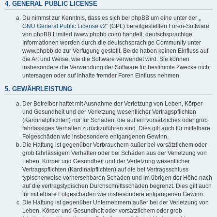
4. GENERAL PUBLIC LICENSE
Du nimmst zur Kenntnis, dass es sich bei phpBB um eine unter der „
GNU General Public License v2
“ (GPL) bereitgestellten Foren-Software
von phpBB Limited (www.phpbb.com) handelt; deutschsprachige
Informationen werden durch die deutschsprachige Community unter
www.phpbb.de zur Verfügung gestellt. Beide haben keinen Einfluss auf
die Art und Weise, wie die Software verwendet wird. Sie können
insbesondere die Verwendung der Software für bestimmte Zwecke nicht
untersagen oder auf Inhalte fremder Foren Einfluss nehmen.
5. GEWÄHRLEISTUNG
Der Betreiber haftet mit Ausnahme der Verletzung von Leben, Körper
und Gesundheit und der Verletzung wesentlicher Vertragspflichten
(Kardinalpflichten) nur für Schäden, die auf ein vorsätzliches oder grob
fahrlässiges Verhalten zurückzuführen sind. Dies gilt auch für mittelbare
Folgeschäden wie insbesondere entgangenen Gewinn.
Die Haftung ist gegenüber Verbrauchern außer bei vorsätzlichem oder
grob fahrlässigem Verhalten oder bei Schäden aus der Verletzung von
Leben, Körper und Gesundheit und der Verletzung wesentlicher
Vertragspflichten (Kardinalpflichten) auf die bei Vertragsschluss
typischerweise vorhersehbaren Schäden und im übrigen der Höhe nach
auf die vertragstypischen Durchschnittsschäden begrenzt. Dies gilt auch
für mittelbare Folgeschäden wie insbesondere entgangenen Gewinn.
Die Haftung ist gegenüber Unternehmern außer bei der Verletzung von
Leben, Körper und Gesundheit oder vorsätzlichem oder grob