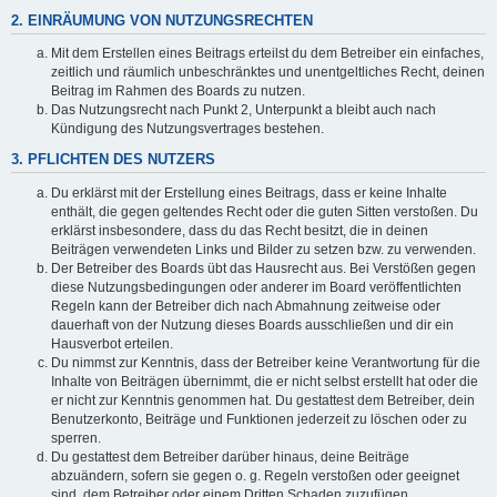
2. EINRÄUMUNG VON NUTZUNGSRECHTEN
Mit dem Erstellen eines Beitrags erteilst du dem Betreiber ein einfaches,
zeitlich und räumlich unbeschränktes und unentgeltliches Recht, deinen
Beitrag im Rahmen des Boards zu nutzen.
Das Nutzungsrecht nach Punkt 2, Unterpunkt a bleibt auch nach
Kündigung des Nutzungsvertrages bestehen.
3. PFLICHTEN DES NUTZERS
Du erklärst mit der Erstellung eines Beitrags, dass er keine Inhalte
enthält, die gegen geltendes Recht oder die guten Sitten verstoßen. Du
erklärst insbesondere, dass du das Recht besitzt, die in deinen
Beiträgen verwendeten Links und Bilder zu setzen bzw. zu verwenden.
Der Betreiber des Boards übt das Hausrecht aus. Bei Verstößen gegen
diese Nutzungsbedingungen oder anderer im Board veröffentlichten
Regeln kann der Betreiber dich nach Abmahnung zeitweise oder
dauerhaft von der Nutzung dieses Boards ausschließen und dir ein
Hausverbot erteilen.
Du nimmst zur Kenntnis, dass der Betreiber keine Verantwortung für die
Inhalte von Beiträgen übernimmt, die er nicht selbst erstellt hat oder die
er nicht zur Kenntnis genommen hat. Du gestattest dem Betreiber, dein
Benutzerkonto, Beiträge und Funktionen jederzeit zu löschen oder zu
sperren.
Du gestattest dem Betreiber darüber hinaus, deine Beiträge
abzuändern, sofern sie gegen o. g. Regeln verstoßen oder geeignet
sind, dem Betreiber oder einem Dritten Schaden zuzufügen.