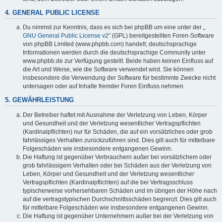
4. GENERAL PUBLIC LICENSE
Du nimmst zur Kenntnis, dass es sich bei phpBB um eine unter der „
GNU General Public License v2
“ (GPL) bereitgestellten Foren-Software
von phpBB Limited (www.phpbb.com) handelt; deutschsprachige
Informationen werden durch die deutschsprachige Community unter
www.phpbb.de zur Verfügung gestellt. Beide haben keinen Einfluss auf
die Art und Weise, wie die Software verwendet wird. Sie können
insbesondere die Verwendung der Software für bestimmte Zwecke nicht
untersagen oder auf Inhalte fremder Foren Einfluss nehmen.
5. GEWÄHRLEISTUNG
Der Betreiber haftet mit Ausnahme der Verletzung von Leben, Körper
und Gesundheit und der Verletzung wesentlicher Vertragspflichten
(Kardinalpflichten) nur für Schäden, die auf ein vorsätzliches oder grob
fahrlässiges Verhalten zurückzuführen sind. Dies gilt auch für mittelbare
Folgeschäden wie insbesondere entgangenen Gewinn.
Die Haftung ist gegenüber Verbrauchern außer bei vorsätzlichem oder
grob fahrlässigem Verhalten oder bei Schäden aus der Verletzung von
Leben, Körper und Gesundheit und der Verletzung wesentlicher
Vertragspflichten (Kardinalpflichten) auf die bei Vertragsschluss
typischerweise vorhersehbaren Schäden und im übrigen der Höhe nach
auf die vertragstypischen Durchschnittsschäden begrenzt. Dies gilt auch
für mittelbare Folgeschäden wie insbesondere entgangenen Gewinn.
Die Haftung ist gegenüber Unternehmern außer bei der Verletzung von