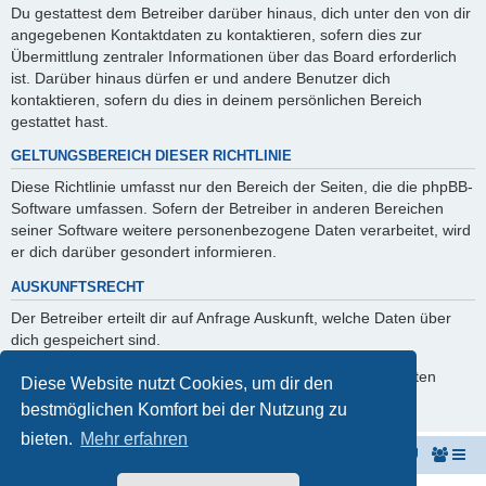
Du gestattest dem Betreiber darüber hinaus, dich unter den von dir
angegebenen Kontaktdaten zu kontaktieren, sofern dies zur
Übermittlung zentraler Informationen über das Board erforderlich
ist. Darüber hinaus dürfen er und andere Benutzer dich
kontaktieren, sofern du dies in deinem persönlichen Bereich
gestattet hast.
GELTUNGSBEREICH DIESER RICHTLINIE
Diese Richtlinie umfasst nur den Bereich der Seiten, die die phpBB-
Software umfassen. Sofern der Betreiber in anderen Bereichen
seiner Software weitere personenbezogene Daten verarbeitet, wird
er dich darüber gesondert informieren.
AUSKUNFTSRECHT
Der Betreiber erteilt dir auf Anfrage Auskunft, welche Daten über
dich gespeichert sind.
Du kannst jederzeit die Löschung bzw. Sperrung deiner Daten
Diese Website nutzt Cookies, um dir den
verlangen. Kontaktiere hierzu bitte den Betreiber.
bestmöglichen Komfort bei der Nutzung zu
bieten.
Mehr erfahren
KeyboardPartner
Keyboardpartner-Forum