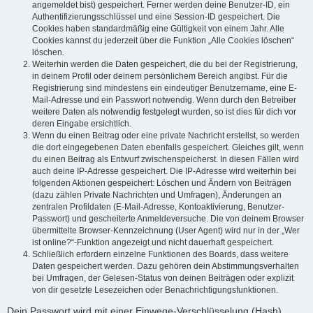
angemeldet bist) gespeichert. Ferner werden deine Benutzer-ID, ein
Authentifizierungsschlüssel und eine Session-ID gespeichert. Die
Cookies haben standardmäßig eine Gültigkeit von einem Jahr. Alle
Cookies kannst du jederzeit über die Funktion „Alle Cookies löschen“
löschen.
Weiterhin werden die Daten gespeichert, die du bei der Registrierung,
in deinem Profil oder deinem persönlichem Bereich angibst. Für die
Registrierung sind mindestens ein eindeutiger Benutzername, eine E-
Mail-Adresse und ein Passwort notwendig. Wenn durch den Betreiber
weitere Daten als notwendig festgelegt wurden, so ist dies für dich vor
deren Eingabe ersichtlich.
Wenn du einen Beitrag oder eine private Nachricht erstellst, so werden
die dort eingegebenen Daten ebenfalls gespeichert. Gleiches gilt, wenn
du einen Beitrag als Entwurf zwischenspeicherst. In diesen Fällen wird
auch deine IP-Adresse gespeichert. Die IP-Adresse wird weiterhin bei
folgenden Aktionen gespeichert: Löschen und Ändern von Beiträgen
(dazu zählen Private Nachrichten und Umfragen), Änderungen an
zentralen Profildaten (E-Mail-Adresse, Kontoaktivierung, Benutzer-
Passwort) und gescheiterte Anmeldeversuche. Die von deinem Browser
übermittelte Browser-Kennzeichnung (User Agent) wird nur in der „Wer
ist online?“-Funktion angezeigt und nicht dauerhaft gespeichert.
Schließlich erfordern einzelne Funktionen des Boards, dass weitere
Daten gespeichert werden. Dazu gehören dein Abstimmungsverhalten
bei Umfragen, der Gelesen-Status von deinen Beiträgen oder explizit
von dir gesetzte Lesezeichen oder Benachrichtigungsfunktionen.
Dein Passwort wird mit einer Einwege-Verschlüsselung (Hash)