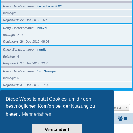
Rang, Benutzername
tastenhauer2002
Beiträge
1
Registriert
22. Dez 2012, 15:46
Rang, Benutzername
hoaxel
Beiträge
219
Registriert
26. Dez 2012, 09:06
Rang, Benutzername
nordic
Beiträge
4
Registriert
27. Dez 2012, 22:25
Rang, Benutzername
Vix_Noelopan
Beiträge
67
Registriert
31. Dez 2012, 17:00
Seite
1
von
18
1
2
3
4
5
18
Nächste
427 Mitglieder
…
Diese Website nutzt Cookies, um dir den
bestmöglichen Komfort bei der Nutzung zu
Gehe zu
bieten.
Mehr erfahren
KeyboardPartner
Keyboardpartner-Forum
Verstanden!
Powered by
phpBB
® Forum Software © phpBB Limited