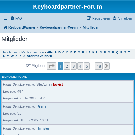
Keyboardpartner-Forum
FAQ
Registrieren
Anmelden
KeyboardPartner
Keyboardpartner-Forum
Mitglieder
Mitglieder
Nach einem Mitglied suchen
•
Alle
A
B
C
D
E
F
G
H
I
J
K
L
M
N
O
P
Q
R
S
T
U
V
W
X
Y
Z
Anderes Zeichen
Seite
1
von
18
1
2
3
4
5
18
Nächste
427 Mitglieder
…
BENUTZERNAME
Rang, Benutzername
Site Admin
bovist
Beiträge
487
Registriert
6. Jul 2012, 14:28
Rang, Benutzername
Gerrit
Beiträge
31
Registriert
18. Jul 2012, 16:01
Rang, Benutzername
hirnstein