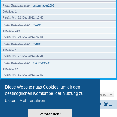
Rang, Benutzername
tastenhauer2002
Beiträge
1
Registriert
22. Dez 2012, 15:46
Rang, Benutzername
hoaxel
Beiträge
219
Registriert
26. Dez 2012, 09:06
Rang, Benutzername
nordic
Beiträge
4
Registriert
27. Dez 2012, 22:25
Rang, Benutzername
Vix_Noelopan
Beiträge
67
Registriert
31. Dez 2012, 17:00
Seite
1
von
18
1
2
3
4
5
18
Nächste
427 Mitglieder
…
Diese Website nutzt Cookies, um dir den
bestmöglichen Komfort bei der Nutzung zu
Gehe zu
bieten.
Mehr erfahren
KeyboardPartner
Keyboardpartner-Forum
Verstanden!
Powered by
phpBB
® Forum Software © phpBB Limited