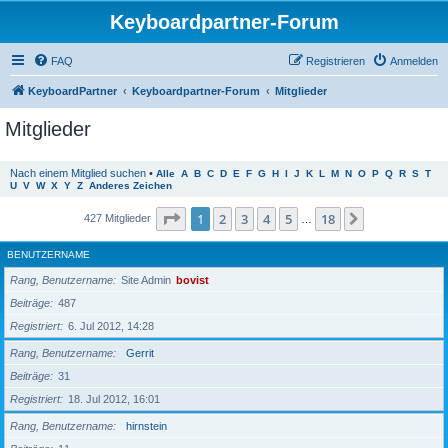
Keyboardpartner-Forum
FAQ
Registrieren
Anmelden
KeyboardPartner
Keyboardpartner-Forum
Mitglieder
Mitglieder
Nach einem Mitglied suchen
•
Alle
A
B
C
D
E
F
G
H
I
J
K
L
M
N
O
P
Q
R
S
T
U
V
W
X
Y
Z
Anderes Zeichen
Seite
1
von
18
1
2
3
4
5
18
Nächste
427 Mitglieder
…
BENUTZERNAME
Rang, Benutzername
Site Admin
bovist
Beiträge
487
Registriert
6. Jul 2012, 14:28
Rang, Benutzername
Gerrit
Beiträge
31
Registriert
18. Jul 2012, 16:01
Rang, Benutzername
hirnstein