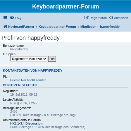
Keyboardpartner-Forum
FAQ
Registrieren
Anmelden
KeyboardPartner
Keyboardpartner-Forum
Mitglieder
happyfreddy
Profil von happyfreddy
Benutzername:
happyfreddy
Gruppen:
KONTAKTDATEN VON HAPPYFREDDY
PN:
Private Nachricht senden
BENUTZER-STATISTIK
Registriert:
19. Jul 2012, 09:32
Letzte Aktivität:
6. Aug 2026, 17:56
Beiträge insgesamt:
2486
(28.83% aller Beiträge / 0.48 Beiträge pro Tag)
Am meisten aktiv in Forum:
HX3.1-3.4 Discussion
(1303 Beiträge / 52.41% der Beiträge des Benutzers)