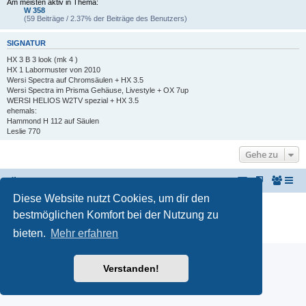
Am meisten aktiv in Thema:
W 358
(59 Beiträge / 2.37% der Beiträge des Benutzers)
SIGNATUR
HX 3 B 3 look (mk 4 )
HX 1 Labormuster von 2010
Wersi Spectra auf Chromsäulen + HX 3.5
Wersi Spectra im Prisma Gehäuse, Livestyle + OX 7up
WERSI HELIOS W2TV spezial + HX 3.5
ehemals:
Hammond H 112 auf Säulen
Leslie 770
Gehe zu
KeyboardPartner
Keyboardpartner-Forum
Diese Website nutzt Cookies, um dir den
Powered by
phpBB
® Forum Software © phpBB Limited
bestmöglichen Komfort bei der Nutzung zu
Deutsche Übersetzung durch
phpBB.de
Datenschutz
|
Nutzungsbedingungen
bieten.
Mehr erfahren
Verstanden!