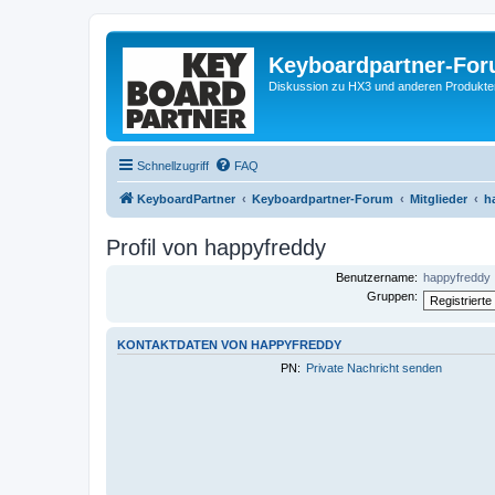
Keyboardpartner-Fo
Diskussion zu HX3 und anderen Produkte
Schnellzugriff
FAQ
KeyboardPartner
Keyboardpartner-Forum
Mitglieder
h
Profil von happyfreddy
Benutzername:
happyfreddy
Gruppen:
KONTAKTDATEN VON HAPPYFREDDY
PN:
Private Nachricht senden