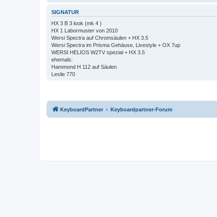
SIGNATUR
HX 3 B 3 look (mk 4 )
HX 1 Labormuster von 2010
Wersi Spectra auf Chromsäulen + HX 3.5
Wersi Spectra im Prisma Gehäuse, Livestyle + OX 7up
WERSI HELIOS W2TV spezial + HX 3.5
ehemals:
Hammond H 112 auf Säulen
Leslie 770
KeyboardPartner
Keyboardpartner-Forum