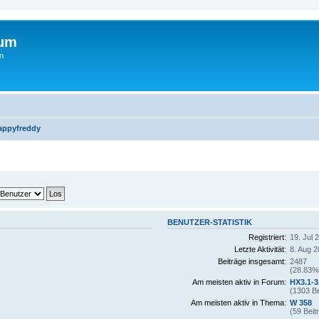
rum
n
appyfreddy
BENUTZER-STATISTIK
Registriert:
19. Jul 
Letzte Aktivität:
8. Aug 2
Beiträge insgesamt:
2487
(28.83% 
Am meisten aktiv in Forum:
HX3.1-3
(1303 Be
Am meisten aktiv in Thema:
W 358
(59 Beit