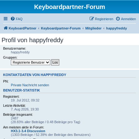
Keyboardpartner-Forum
FAQ
Registrieren
Anmelden
KeyboardPartner
Keyboardpartner-Forum
Mitglieder
happyfreddy
Profil von happyfreddy
Benutzername:
happyfreddy
Gruppen:
KONTAKTDATEN VON HAPPYFREDDY
PN:
Private Nachricht senden
BENUTZER-STATISTIK
Registriert:
19. Jul 2012, 09:32
Letzte Aktivität:
7. Aug 2026, 19:30
Beiträge insgesamt:
2487
(28.83% aller Beiträge / 0.48 Beiträge pro Tag)
Am meisten aktiv in Forum:
HX3.1-3.4 Discussion
(1303 Beiträge / 52.39% der Beiträge des Benutzers)