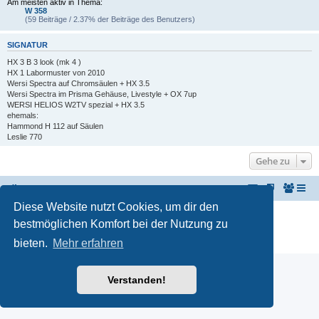
Am meisten aktiv in Thema:
W 358
(59 Beiträge / 2.37% der Beiträge des Benutzers)
SIGNATUR
HX 3 B 3 look (mk 4 )
HX 1 Labormuster von 2010
Wersi Spectra auf Chromsäulen + HX 3.5
Wersi Spectra im Prisma Gehäuse, Livestyle + OX 7up
WERSI HELIOS W2TV spezial + HX 3.5
ehemals:
Hammond H 112 auf Säulen
Leslie 770
Gehe zu
KeyboardPartner
Keyboardpartner-Forum
Diese Website nutzt Cookies, um dir den
Powered by
phpBB
® Forum Software © phpBB Limited
bestmöglichen Komfort bei der Nutzung zu
Deutsche Übersetzung durch
phpBB.de
Datenschutz
|
Nutzungsbedingungen
bieten.
Mehr erfahren
Verstanden!