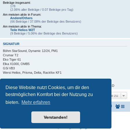
Beiträge insgesamt:
178
(2.06% aller Beiträge / 0.07 Beiträge pro Tag)
Am meisten aktiv in Forum:
Andere/Others
(66 Beiträge / 37.08% der Beiträge des Benutzers)
Am meisten aktiv in Thema:
Teile Helios W2T
(9 Beiträge / 5.06% der Beiträge des Benutzers)
SIGNATUR
Böhm StarSound, Dynamic 12/24, PM1
Crumar T2
Eko Tiger 61
Elka X1000, OMB5
GSi VB3
Wersi Helios, Prisma, Delta, Rackfox KF1
Manche Leute sind nicht dumm, sie haben einfach nur Pech beim Denken :D :D
Diese Website nutzt Cookies, um dir den
bestmöglichen Komfort bei der Nutzung zu
Gehe zu
bieten.
Mehr erfahren
KeyboardPartner
Keyboardpartner-Forum
Verstanden!
Powered by
phpBB
® Forum Software © phpBB Limited
Deutsche Übersetzung durch
phpBB.de
Datenschutz
|
Nutzungsbedingungen