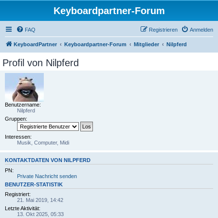
Keyboardpartner-Forum
FAQ
Registrieren
Anmelden
KeyboardPartner
Keyboardpartner-Forum
Mitglieder
Nilpferd
Profil von Nilpferd
Benutzername:
Nilpferd
Gruppen:
Interessen:
Musik, Computer, Midi
KONTAKTDATEN VON NILPFERD
PN:
Private Nachricht senden
BENUTZER-STATISTIK
Registriert:
21. Mai 2019, 14:42
Letzte Aktivität:
13. Okt 2025, 05:33