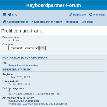
Keyboardpartner-Forum
FAQ
Registrieren
Anmelden
KeyboardPartner
Keyboardpartner-Forum
Mitglieder
uro-frank
Profil von uro-frank
Benutzername:
uro-frank
Gruppen:
KONTAKTDATEN VON URO-FRANK
PN:
Private Nachricht senden
BENUTZER-STATISTIK
Registriert:
1. Mär 2026, 11:19
Letzte Aktivität:
22. Jul 2026, 06:14
Beiträge insgesamt:
9
(0.10% aller Beiträge / 0.06 Beiträge pro Tag)
Am meisten aktiv in Forum:
HX3.5/3.6/3.7 Discussion
(9 Beiträge / 100.00% der Beiträge des Benutzers)