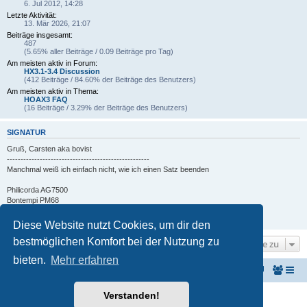
6. Jul 2012, 14:28
Letzte Aktivität:
13. Mär 2026, 21:07
Beiträge insgesamt:
487
(5.65% aller Beiträge / 0.09 Beiträge pro Tag)
Am meisten aktiv in Forum:
HX3.1-3.4 Discussion
(412 Beiträge / 84.60% der Beiträge des Benutzers)
Am meisten aktiv in Thema:
HOAX3 FAQ
(16 Beiträge / 3.29% der Beiträge des Benutzers)
SIGNATUR
Gruß, Carsten aka bovist
----------------------------------------------------
Manchmal weiß ich einfach nicht, wie ich einen Satz beenden
Philicorda AG7500
Bontempi PM68
Farfisa Jaqueline Deluxe
Schellenring 30cm
Diese Website nutzt Cookies, um dir den
bestmöglichen Komfort bei der Nutzung zu
Gehe zu
bieten.
Mehr erfahren
KeyboardPartner
Keyboardpartner-Forum
Verstanden!
Powered by
phpBB
® Forum Software © phpBB Limited