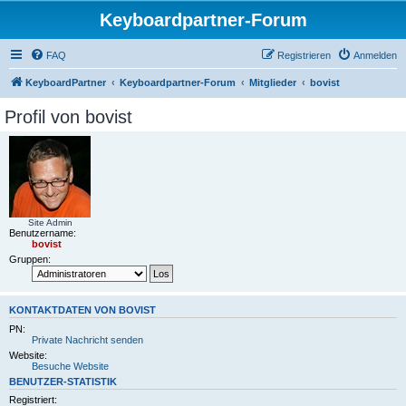
Keyboardpartner-Forum
FAQ
Registrieren
Anmelden
KeyboardPartner
Keyboardpartner-Forum
Mitglieder
bovist
Profil von bovist
Site Admin
Benutzername:
bovist
Gruppen:
KONTAKTDATEN VON BOVIST
PN:
Private Nachricht senden
Website:
Besuche Website
BENUTZER-STATISTIK
Registriert: