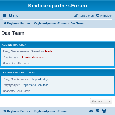
Keyboardpartner-Forum
FAQ
Registrieren
Anmelden
KeyboardPartner
Keyboardpartner-Forum
Das Team
Das Team
ADMINISTRATOREN
Rang, Benutzername
Site Admin
bovist
Hauptgruppe
Administratoren
Moderator
Alle Foren
GLOBALE MODERATOREN
Rang, Benutzername
happyfreddy
Hauptgruppe
Registrierte Benutzer
Moderator
Alle Foren
Gehe zu
KeyboardPartner
Keyboardpartner-Forum