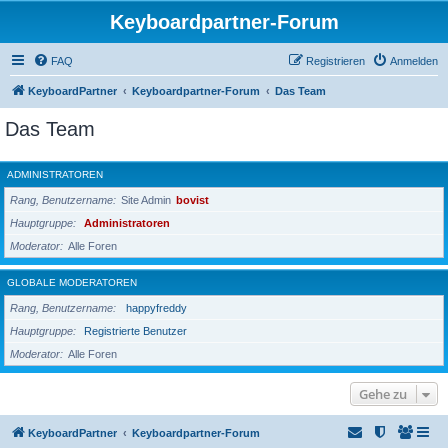
Keyboardpartner-Forum
FAQ
Registrieren
Anmelden
KeyboardPartner
Keyboardpartner-Forum
Das Team
Das Team
ADMINISTRATOREN
Rang, Benutzername
Site Admin
bovist
Hauptgruppe
Administratoren
Moderator
Alle Foren
GLOBALE MODERATOREN
Rang, Benutzername
happyfreddy
Hauptgruppe
Registrierte Benutzer
Moderator
Alle Foren
Gehe zu
KeyboardPartner
Keyboardpartner-Forum