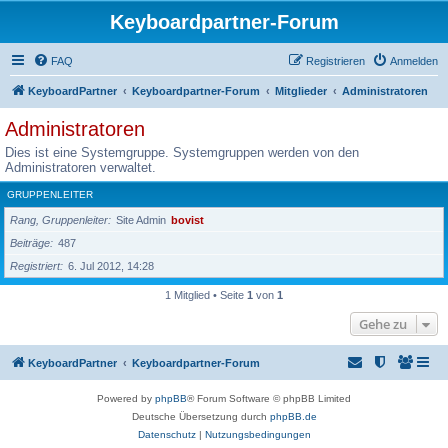
Keyboardpartner-Forum
FAQ
Registrieren
Anmelden
KeyboardPartner
Keyboardpartner-Forum
Mitglieder
Administratoren
Administratoren
Dies ist eine Systemgruppe. Systemgruppen werden von den
Administratoren verwaltet.
GRUPPENLEITER
Rang, Gruppenleiter
Site Admin
bovist
Beiträge
487
Registriert
6. Jul 2012, 14:28
1 Mitglied • Seite
1
von
1
Gehe zu
KeyboardPartner
Keyboardpartner-Forum
Powered by
phpBB
® Forum Software © phpBB Limited
Deutsche Übersetzung durch
phpBB.de
Datenschutz
|
Nutzungsbedingungen