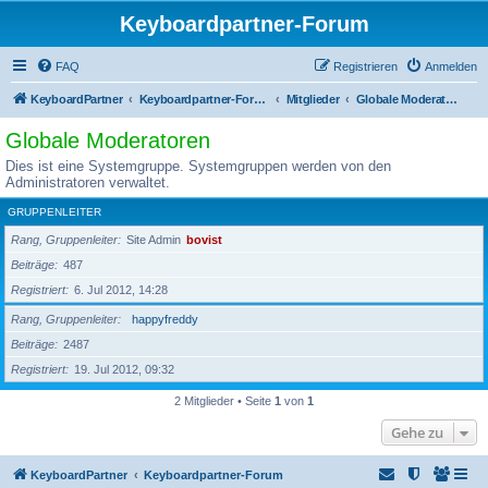
Keyboardpartner-Forum
FAQ
Registrieren
Anmelden
KeyboardPartner
Keyboardpartner-Forum
Mitglieder
Globale Moderatoren
Globale Moderatoren
Dies ist eine Systemgruppe. Systemgruppen werden von den
Administratoren verwaltet.
GRUPPENLEITER
Rang, Gruppenleiter
Site Admin
bovist
Beiträge
487
Registriert
6. Jul 2012, 14:28
Rang, Gruppenleiter
happyfreddy
Beiträge
2487
Registriert
19. Jul 2012, 09:32
2 Mitglieder • Seite
1
von
1
Gehe zu
KeyboardPartner
Keyboardpartner-Forum