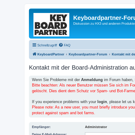
Keyboardpartner-Fo
Diskussion zu HX3 und anderen Produkte
Schnellzugriff
FAQ
KeyboardPartner
Keyboardpartner-Forum
Kontakt mit d
Kontakt mit der Board-Administration 
Wenn Sie Probleme mit der
Anmeldung
im Forum haben, 
Bitte beachten: Als neuer Benutzer müssen Sie sich im F
gelöscht. Dies dient dem Schutz vor Spam- und Bot-Farme
If you experience problems with your
login
, please let us 
Please note: As a new user, you must briefly introduce you
protect against spam and bot farms.
Empfänger:
Administrator
Deine E-Mail-Adresse: