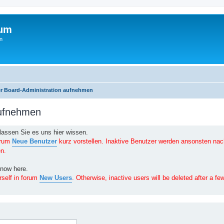
rum
n
er Board-Administration aufnehmen
aufnehmen
lassen Sie es uns hier wissen.
orum
Neue Benutzer
kurz vorstellen. Inaktive Benutzer werden ansonsten nac
n.
know here.
rself in forum
New Users
. Otherwise, inactive users will be deleted after a f