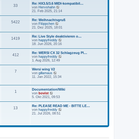
e
g
Re: HX3.5/3.6 MIDI-kompatibil…
i
33
s
N
von
Hervshahn
t
t
e
21. Feb 2025, 21:14
r
e
u
a
r
e
g
Re: Weihnachtsgruß
B
5422
s
N
von
Flöppchen
e
t
e
21. Dez 2025, 18:01
i
e
u
t
r
e
r
Re: Live Style deaktivieren o…
B
1419
s
a
N
von
happyfreddy
e
t
g
e
18. Jun 2026, 20:16
i
e
u
t
r
e
r
Re: WERSI CX 32 Schlagzeug Pl…
B
412
s
a
N
von
happyfreddy
e
t
g
e
1. Aug 2026, 12:49
i
e
u
t
r
e
r
Wersi wing V2
B
7
s
a
N
von
gillamaus
e
t
g
e
11. Jan 2022, 15:34
i
e
u
t
r
e
r
B
s
a
Documentation/Wiki
e
1
t
g
N
von
bovist
i
e
e
5. Okt 2021, 09:53
t
r
u
r
B
e
a
Re: PLEASE READ ME - BITTE LE…
e
13
s
g
N
von
happyfreddy
i
t
e
21. Jul 2026, 08:51
t
e
u
r
r
e
a
B
s
g
e
t
i
e
t
r
r
B