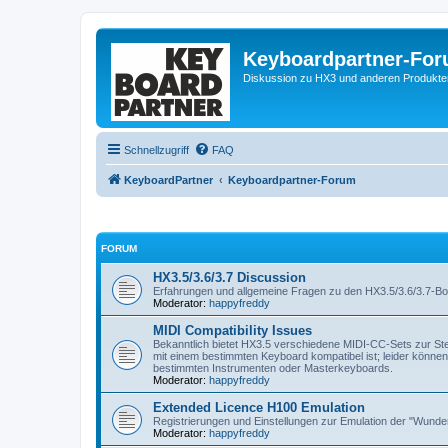
Keyboardpartner-Fo
Diskussion zu HX3 und anderen Produkte
Schnellzugriff
FAQ
KeyboardPartner
Keyboardpartner-Forum
FORUM
HX3.5/3.6/3.7 Discussion
Erfahrungen und allgemeine Fragen zu den HX3.5/3.6/3.7-
Moderator:
happyfreddy
MIDI Compatibility Issues
Bekanntlich bietet HX3.5 verschiedene MIDI-CC-Sets zur S
mit einem bestimmten Keyboard kompatibel ist; leider können w
bestimmten Instrumenten oder Masterkeyboards.
Moderator:
happyfreddy
Extended Licence H100 Emulation
Registrierungen und Einstellungen zur Emulation der "Wun
Moderator:
happyfreddy