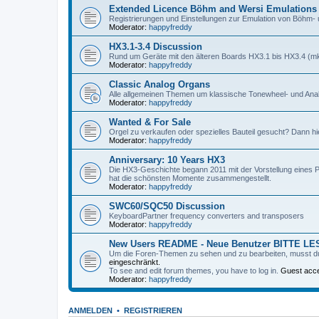
Extended Licence Böhm and Wersi Emulations
Registrierungen und Einstellungen zur Emulation von Böhm
Moderator:
happyfreddy
HX3.1-3.4 Discussion
Rund um Geräte mit den älteren Boards HX3.1 bis HX3.4 (
Moderator:
happyfreddy
Classic Analog Organs
Alle allgemeinen Themen um klassische Tonewheel- und An
Moderator:
happyfreddy
Wanted & For Sale
Orgel zu verkaufen oder spezielles Bauteil gesucht? Dann hie
Moderator:
happyfreddy
Anniversary: 10 Years HX3
Die HX3-Geschichte begann 2011 mit der Vorstellung eines 
hat die schönsten Momente zusammengestellt.
Moderator:
happyfreddy
SWC60/SQC50 Discussion
KeyboardPartner frequency converters and transposers
Moderator:
happyfreddy
New Users README - Neue Benutzer BITTE L
Um die Foren-Themen zu sehen und zu bearbeiten, musst d
eingeschränkt.
To see and edit forum themes, you have to log in.
Guest acce
Moderator:
happyfreddy
ANMELDEN
•
REGISTRIEREN