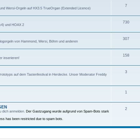
7
- und Wersi-Orgeln auf HX3.5 TrueOrgan (Extended Licence)
730
mk4) und HOAX 2
307
alogorgeln von Hammond, Wersi, Böhm und anderen
158
r inserieren!
3
Prototyps auf dem Tastenfestival in Herdecke. Unser Moderator Freddy
1
ESEN
2
u dich anmelden.
Der Gastzugang wurde aufgrund von Spam-Bots stark
ss has been restricted due to spam bots.