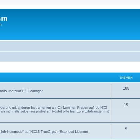
rum
n
THEMEN
188
Boards und zum HX3 Manager
15
teuerung mit anderen Instrumenten an. Oft kommen Fragen auf, ob HX3
ir nicht alle selbst ausprobieren. Postet bitte hier Eure Erfahrungen mit
5
derlich-Kommode" auf HX3.5 TrueOrgan (Extended Licence)