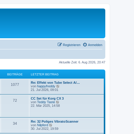
Registrieren
Anmelden
Aktuelle Zeit: 6. Aug 2026, 20:47
BEITRÄGE
LETZTER BEITRAG
Re: Effekt von Tube Select A/…
1077
N
von
happyfreddy
e
21. Jul 2026, 09:01
u
e
CC Set für Korg CX 3
72
s
N
von
Teddy Taste
t
e
22. Mär 2025, 14:58
e
u
r
e
B
s
e
t
Re: 32 Poliges VibratoScanner
i
34
e
N
von
Nilpferd
t
r
e
30. Jul 2022, 19:59
r
B
u
a
e