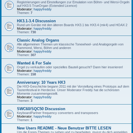
Registrierungen und Einstellungen zur Emulation von Böhm- und Wersi-Orgeln
auf HX3.5 TrueOrgan (Extended Licence)
Moderator:
happyfreddy
Themen:
7
HX3.1-3.4 Discussion
Rund um Geräte mit den älteren Boards HX3.1 bis HX3.4 (mk4) und HOAX 2
Moderator:
happyfreddy
Themen:
730
Classic Analog Organs
Alle allgemeinen Themen um klassische Tonewheel- und Analogorgeln von
Hammond, Wersi, Böhm und anderen
Moderator:
happyfreddy
Themen:
307
Wanted & For Sale
Orgel zu verkaufen oder spezielles Bauteil gesucht? Dann hier inserieren!
Moderator:
happyfreddy
Themen:
158
Anniversary: 10 Years HX3
Die HX3-Geschichte begann 2011 mit der Vorstellung eines Prototyps auf dem
Tastenfestival in Herdecke. Unser Moderator Freddy hat die schönsten
Momente zusammengestellt.
Moderator:
happyfreddy
Themen:
3
SWC60/SQC50 Discussion
KeyboardPartner frequency converters and transposers
Moderator:
happyfreddy
Themen:
1
New Users README - Neue Benutzer BITTE LESEN
Um die Foren-Themen zu sehen und zu bearbeiten, musst du dich anmelden.