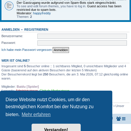
Der Gastzugang wurde aufgrund von Spam-Bots stark eingeschränkt.
To see and edit forum themes, you have to log in.
Guest access has been
restricted due to spam bots.
Moderator:
happyfreddy
Themen:
2
ANMELDEN
•
REGISTRIEREN
Benutzername:
Passwort:
Ich habe mein Passwort vergessen
WER IST ONLINE?
Insgesamt sind
5
Besucher online :: 1 sichtbares Mitglied, 0 unsichtbare Mitglieder und 4
Gäste (basierend auf den aktiven Besuchern der letzten 5 Minuten)
Der Besucherrekord liegt bei
250
Besuchern, die am 3. Mai 2026, 07:12 gleichzeitig online
waren.
Mitglieder:
Baidu [Spider]
Legende:
Administratoren
,
Globale Moderatoren
Diese Website nutzt Cookies, um dir den
STATISTIK
bestmöglichen Komfort bei der Nutzung zu
Beiträge insgesamt
8623
• Themen insgesamt
1429
• Mitglieder insgesamt
427
• Unser
neuestes Mitglied:
jadam
bieten.
Mehr erfahren
KeyboardPartner
Keyboardpartner-Forum
Verstanden!
Powered by
phpBB
® Forum Software © phpBB Limited