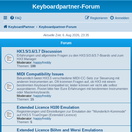
Keyboardpartner-Forum
FAQ
Registrieren
Anmelden
KeyboardPartner
Keyboardpartner-Forum
Aktuelle Zeit: 6. Aug 2026, 23:35
Forum
HX3.5/3.6/3.7 Discussion
Erfahrungen und allgemeine Fragen zu den HX3.5/3.6/3.7-Boards und zum
HX3 Manager
Moderator:
happyfreddy
Themen:
188
MIDI Compatibility Issues
Bekanntlich bietet HX3.5 verschiedene MIDI-CC-Sets zur Steuerung mit
anderen Instrumenten an. Oft kommen Fragen auf, ob HX3 mit einem
bestimmten Keyboard kompatibel ist; leider können wir nicht alle selbst
ausprobieren. Postet bitte hier Eure Erfahrungen mit bestimmten Instrumenten
oder Masterkeyboards.
Moderator:
happyfreddy
Themen:
15
Extended Licence H100 Emulation
Registrierungen und Einstellungen zur Emulation der "Wunderlich-Kommode"
auf HX3.5 TrueOrgan (Extended Licence)
Moderator:
happyfreddy
Themen:
5
Extended Licence Böhm and Wersi Emulations