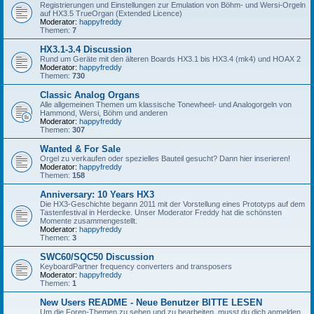
Registrierungen und Einstellungen zur Emulation von Böhm- und Wersi-Orgeln
auf HX3.5 TrueOrgan (Extended Licence)
Moderator:
happyfreddy
Themen:
7
HX3.1-3.4 Discussion
Rund um Geräte mit den älteren Boards HX3.1 bis HX3.4 (mk4) und HOAX 2
Moderator:
happyfreddy
Themen:
730
Classic Analog Organs
Alle allgemeinen Themen um klassische Tonewheel- und Analogorgeln von
Hammond, Wersi, Böhm und anderen
Moderator:
happyfreddy
Themen:
307
Wanted & For Sale
Orgel zu verkaufen oder spezielles Bauteil gesucht? Dann hier inserieren!
Moderator:
happyfreddy
Themen:
158
Anniversary: 10 Years HX3
Die HX3-Geschichte begann 2011 mit der Vorstellung eines Prototyps auf dem
Tastenfestival in Herdecke. Unser Moderator Freddy hat die schönsten
Momente zusammengestellt.
Moderator:
happyfreddy
Themen:
3
SWC60/SQC50 Discussion
KeyboardPartner frequency converters and transposers
Moderator:
happyfreddy
Themen:
1
New Users README - Neue Benutzer BITTE LESEN
Um die Foren-Themen zu sehen und zu bearbeiten, musst du dich anmelden.