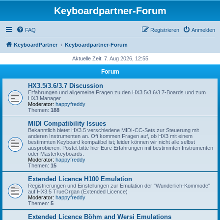
Keyboardpartner-Forum
FAQ
Registrieren
Anmelden
KeyboardPartner
Keyboardpartner-Forum
Aktuelle Zeit: 7. Aug 2026, 12:55
Forum
HX3.5/3.6/3.7 Discussion
Erfahrungen und allgemeine Fragen zu den HX3.5/3.6/3.7-Boards und zum
HX3 Manager
Moderator:
happyfreddy
Themen:
188
MIDI Compatibility Issues
Bekanntlich bietet HX3.5 verschiedene MIDI-CC-Sets zur Steuerung mit
anderen Instrumenten an. Oft kommen Fragen auf, ob HX3 mit einem
bestimmten Keyboard kompatibel ist; leider können wir nicht alle selbst
ausprobieren. Postet bitte hier Eure Erfahrungen mit bestimmten Instrumenten
oder Masterkeyboards.
Moderator:
happyfreddy
Themen:
15
Extended Licence H100 Emulation
Registrierungen und Einstellungen zur Emulation der "Wunderlich-Kommode"
auf HX3.5 TrueOrgan (Extended Licence)
Moderator:
happyfreddy
Themen:
5
Extended Licence Böhm and Wersi Emulations