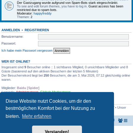
Der Gastzugang wurde aufgrund von Spam-Bots stark eingeschränkt.
To see and edit forum themes, you have to log in.
Guest access has been
restricted due to spam bots.
Moderator:
happyfreddy
Themen:
2
ANMELDEN
•
REGISTRIEREN
Benutzername:
Passwort:
Ich habe mein Passwort vergessen
WER IST ONLINE?
Insgesamt sind
9
Besucher online :: 1 sichtbares Mitglied, 0 unsichtbare Mitglieder und 8
Gäste (basierend auf den aktiven Besuchern der letzten 5 Minuten)
Der Besucherrekord liegt bei
250
Besuchern, die am 3. Mai 2026, 07:12 gleichzeitig online
waren.
Mitglieder:
Baidu [Spider]
Legende:
Administratoren
,
Globale Moderatoren
Diese Website nutzt Cookies, um dir den
STATISTIK
bestmöglichen Komfort bei der Nutzung zu
Beiträge insgesamt
8623
• Themen insgesamt
1429
• Mitglieder insgesamt
427
• Unser
neuestes Mitglied:
jadam
bieten.
Mehr erfahren
KeyboardPartner
Keyboardpartner-Forum
Verstanden!
Powered by
phpBB
® Forum Software © phpBB Limited