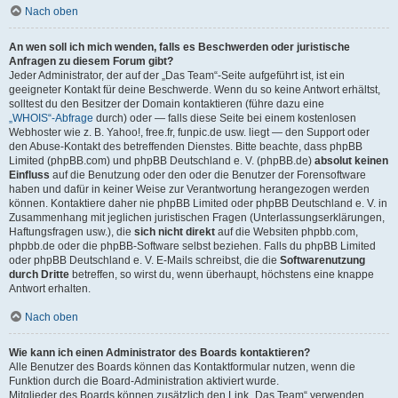
Nach oben
An wen soll ich mich wenden, falls es Beschwerden oder juristische
Anfragen zu diesem Forum gibt?
Jeder Administrator, der auf der „Das Team“-Seite aufgeführt ist, ist ein
geeigneter Kontakt für deine Beschwerde. Wenn du so keine Antwort erhältst,
solltest du den Besitzer der Domain kontaktieren (führe dazu eine
„WHOIS“-Abfrage
durch) oder — falls diese Seite bei einem kostenlosen
Webhoster wie z. B. Yahoo!, free.fr, funpic.de usw. liegt — den Support oder
den Abuse-Kontakt des betreffenden Dienstes. Bitte beachte, dass phpBB
Limited (phpBB.com) und phpBB Deutschland e. V. (phpBB.de)
absolut keinen
Einfluss
auf die Benutzung oder den oder die Benutzer der Forensoftware
haben und dafür in keiner Weise zur Verantwortung herangezogen werden
können. Kontaktiere daher nie phpBB Limited oder phpBB Deutschland e. V. in
Zusammenhang mit jeglichen juristischen Fragen (Unterlassungserklärungen,
Haftungsfragen usw.), die
sich nicht direkt
auf die Websiten phpbb.com,
phpbb.de oder die phpBB-Software selbst beziehen. Falls du phpBB Limited
oder phpBB Deutschland e. V. E-Mails schreibst, die die
Softwarenutzung
durch Dritte
betreffen, so wirst du, wenn überhaupt, höchstens eine knappe
Antwort erhalten.
Nach oben
Wie kann ich einen Administrator des Boards kontaktieren?
Alle Benutzer des Boards können das Kontaktformular nutzen, wenn die
Funktion durch die Board-Administration aktiviert wurde.
Mitglieder des Boards können zusätzlich den Link „Das Team“ verwenden.