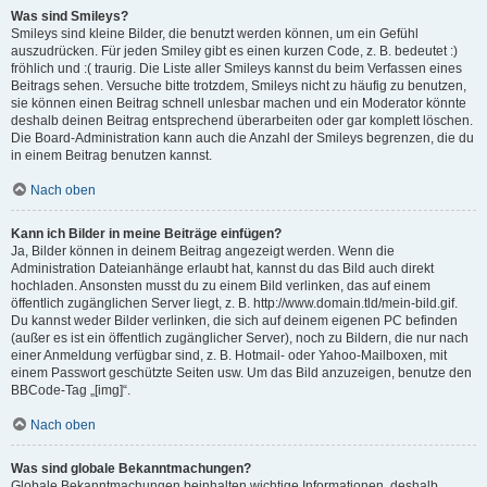
Was sind Smileys?
Smileys sind kleine Bilder, die benutzt werden können, um ein Gefühl
auszudrücken. Für jeden Smiley gibt es einen kurzen Code, z. B. bedeutet :)
fröhlich und :( traurig. Die Liste aller Smileys kannst du beim Verfassen eines
Beitrags sehen. Versuche bitte trotzdem, Smileys nicht zu häufig zu benutzen,
sie können einen Beitrag schnell unlesbar machen und ein Moderator könnte
deshalb deinen Beitrag entsprechend überarbeiten oder gar komplett löschen.
Die Board-Administration kann auch die Anzahl der Smileys begrenzen, die du
in einem Beitrag benutzen kannst.
Nach oben
Kann ich Bilder in meine Beiträge einfügen?
Ja, Bilder können in deinem Beitrag angezeigt werden. Wenn die
Administration Dateianhänge erlaubt hat, kannst du das Bild auch direkt
hochladen. Ansonsten musst du zu einem Bild verlinken, das auf einem
öffentlich zugänglichen Server liegt, z. B. http://www.domain.tld/mein-bild.gif.
Du kannst weder Bilder verlinken, die sich auf deinem eigenen PC befinden
(außer es ist ein öffentlich zugänglicher Server), noch zu Bildern, die nur nach
einer Anmeldung verfügbar sind, z. B. Hotmail- oder Yahoo-Mailboxen, mit
einem Passwort geschützte Seiten usw. Um das Bild anzuzeigen, benutze den
BBCode-Tag „[img]“.
Nach oben
Was sind globale Bekanntmachungen?
Globale Bekanntmachungen beinhalten wichtige Informationen, deshalb