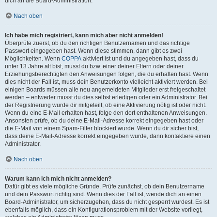
dich an die Board-Administration.
Nach oben
Ich habe mich registriert, kann mich aber nicht anmelden!
Überprüfe zuerst, ob du den richtigen Benutzernamen und das richtige
Passwort eingegeben hast. Wenn diese stimmen, dann gibt es zwei
Möglichkeiten. Wenn
COPPA
aktiviert ist und du angegeben hast, dass du
unter 13 Jahre alt bist, musst du bzw. einer deiner Eltern oder deiner
Erziehungsberechtigten den Anweisungen folgen, die du erhalten hast. Wenn
dies nicht der Fall ist, muss dein Benutzerkonto vielleicht aktiviert werden. Bei
einigen Boards müssen alle neu angemeldeten Mitglieder erst freigeschaltet
werden – entweder musst du dies selbst erledigen oder ein Administrator. Bei
der Registrierung wurde dir mitgeteilt, ob eine Aktivierung nötig ist oder nicht.
Wenn du eine E-Mail erhalten hast, folge den dort enthaltenen Anweisungen.
Ansonsten prüfe, ob du deine E-Mail-Adresse korrekt eingegeben hast oder
die E-Mail von einem Spam-Filter blockiert wurde. Wenn du dir sicher bist,
dass deine E-Mail-Adresse korrekt eingegeben wurde, dann kontaktiere einen
Administrator.
Nach oben
Warum kann ich mich nicht anmelden?
Dafür gibt es viele mögliche Gründe. Prüfe zunächst, ob dein Benutzername
und dein Passwort richtig sind. Wenn dies der Fall ist, wende dich an einen
Board-Administrator, um sicherzugehen, dass du nicht gesperrt wurdest. Es ist
ebenfalls möglich, dass ein Konfigurationsproblem mit der Website vorliegt,