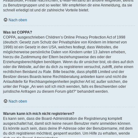
Avatarbilder, Private Nachrichten, E-Mail-Versand an andere Mitglieder, Beitritt
zu Benutzergruppen und so weiter. Wir empfehlen dir eine Anmeldung, da sie
schnell erledigt ist und dir zahlreiche Vorteile bietet.
Nach oben
Was ist COPPA?
COPPA, ausgeschrieben Children’s Online Privacy Protection Act of 1998
(deutsch: Gesetz zum Schutz der Privatsphäre von Kindern im Internet von
1998) ist ein Gesetz in den USA, welches festlegt, dass Websites, die
möglicherweise persönliche Daten von Kindern unter 13 Jahren erheben,
hierzu die Zustimmung der Eltern beziehungsweise des oder der
Erziehungsberechtigten benötigen. Wenn du dir unsicher bist, ob dies auf dich
oder die Website, auf der du dich zu registrieren versuchst, zutrifft, ziehe einen
rechtlichen Beistand zu Rate. Bitte beachte, dass phpBB Limited und der
Besitzer dieses Boards keine Rechtsberatung anbieten kann und nicht die
Anlaufstelle für Rechtsangelegenheiten jeglicher Art ist; außer solchen, die
unter der Frage „An wen soll ich mich wenden, falls es Beschwerden oder
juristische Anfragen zu diesem Forum gibt?“ behandelt werden.
Nach oben
Warum kann ich mich nicht registrieren?
Es kann sein, dass die Board-Administration die Registrierung komplett
ausgeschaltet hat, damit sich keine neuen Benutzer mehr anmelden können.
Es könnte auch sein, dass deine IP-Adresse oder der Benutzername, mit dem
du dich registrieren möchtest, gesperrt wurden. Um Hilfe zu erhalten, wende